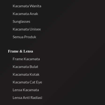
Kacamata Wanita
Kacamata Anak
Sunglasses
Kacamata Unisex
Semua Produk
Frame & Lensa
Frame Kacamata
Kacamata Bulat
Kacamata Kotak
Kacamata Cat Eye
Lensa Kacamata
Lensa Anti Radiasi