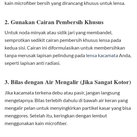
kain microfiber bersih yang dirancang khusus untuk lensa.
2. Gunakan Cairan Pembersih Khusus
Untuk noda minyak atau sidik jari yang membandel,
semprotkan sedikit cairan pembersih khusus lensa pada
kedua sisi. Cairan ini diformulasikan untuk membersihkan
tanpa merusak lapisan pelindung pada
lensa kacamata
Anda,
seperti lapisan anti radiasi.
3. Bilas dengan Air Mengalir (Jika Sangat Kotor)
Jika kacamata terkena debu atau pasir, jangan langsung
mengelapnya. Bilas terlebih dahulu di bawah air keran yang
mengalir pelan untuk menyingkirkan partikel kasar yang bisa
menggores. Setelah itu, keringkan dengan lembut
menggunakan kain microfiber.