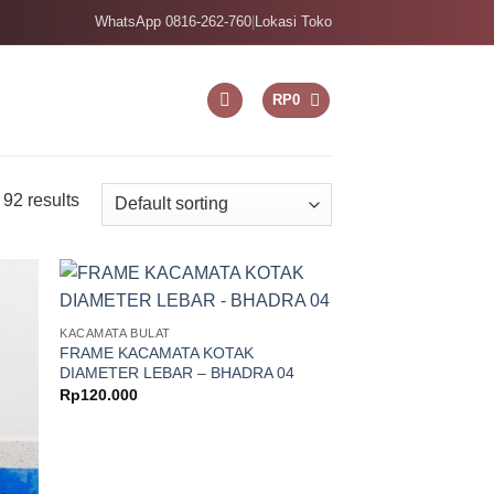
WhatsApp 0816-262-760
|
Lokasi Toko
RP
0
92 results
KACAMATA BULAT
FRAME KACAMATA KOTAK
DIAMETER LEBAR – BHADRA 04
Rp
120.000