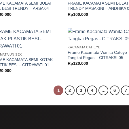
ME KACAMATA SEMI BULAT
FRAME KACAMATA SEMI BULAT
 BESI TRENDY – ARSA 04
TRENDY MASAKINI – ANDHIKA 
00.000
Rp
100.000
KACAMATA CAT EYE
Frame Kacamata Wanita Cateye
MATA UNISEX
Tangkai Pegas – CITRAKSI 05
ME KACAMATA SEMI KOTAK
Rp
120.000
TIK BESI – CITRAWATI 01
20.000
1
2
3
4
…
6
7