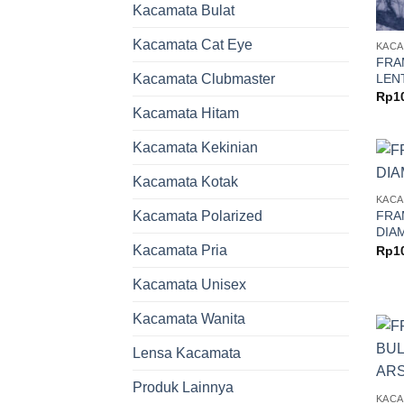
Kacamata Bulat
Kacamata Cat Eye
KACA
FRA
LEN
Kacamata Clubmaster
Rp
1
Kacamata Hitam
Kacamata Kekinian
Kacamata Kotak
KACA
FRA
Kacamata Polarized
DIA
Kacamata Pria
Rp
1
Kacamata Unisex
Kacamata Wanita
Lensa Kacamata
Produk Lainnya
KACA