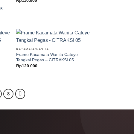
Rp
110.000
05
KACAMATA WANITA
Frame Kacamata Wanita Cateye
Tangkai Pegas – CITRAKSI 05
Rp
120.000
8