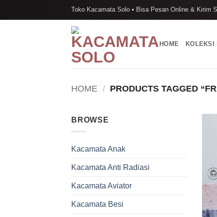
Skip
Toko Kacamata Solo • Bisa Pesan Online & Kirim S
to
content
HOME
KOLEKSI
HOME
/
PRODUCTS TAGGED “FR
BROWSE
Kacamata Anak
Kacamata Anti Radiasi
Kacamata Aviator
Kacamata Besi