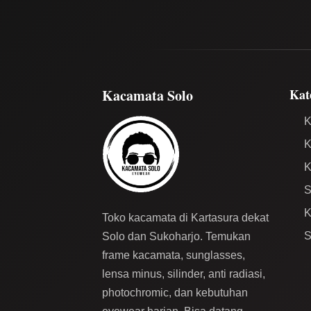
Kacamata Solo
Kat
K
K
K
S
K
Toko kacamata di Kartasura dekat
S
Solo dan Sukoharjo. Temukan
frame kacamata, sunglasses,
lensa minus, silinder, anti radiasi,
photochromic, dan kebutuhan