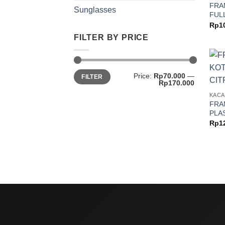
FRA
Sunglasses
FULL
Rp
1
FILTER BY PRICE
Min
Max
Price:
Rp70.000
—
FILTER
price
price
Rp170.000
KACA
FRA
PLAS
Rp
1