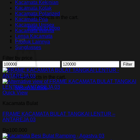
Kacamata Kekinian
Kacamata Kotak
Kacamata Polarized
No products in the cart.
Kacamata Pria
Kacamata Unisex
Return to shop
Kacamata Wanita
Lensa Kacamata
Cart
Produk Lainnya
Sunglasses
Filter by price
Min
Max
Filter
price
price
No products in the cart.
Return to shop
Quick View
Kacamata Bulat
FRAME KACAMATA BULAT TANGKAI LENTUR –
ANTAREJA 03
Rp
100.000