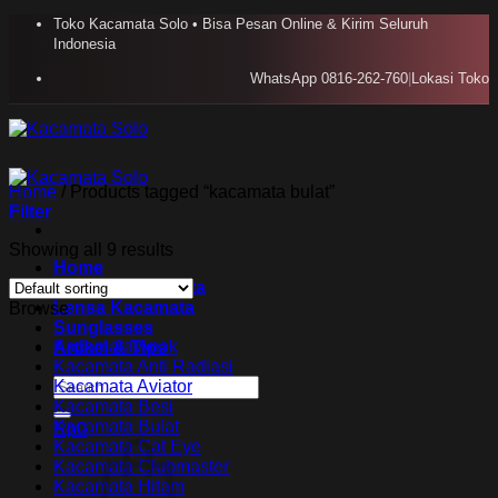
Skip
Toko Kacamata Solo • Bisa Pesan Online & Kirim Seluruh
to
Indonesia
content
WhatsApp 0816-262-760
|
Lokasi Toko
Home
/
Products tagged “kacamata bulat”
Filter
Showing all 9 results
Home
Koleksi Kacamata
Lensa Kacamata
Browse
Sunglasses
Kacamata Anak
Artikel & TIps
Kacamata Anti Radiasi
Search
Kacamata Aviator
for:
Kacamata Besi
Kacamata Bulat
Rp
0
Kacamata Cat Eye
Kacamata Clubmaster
Kacamata Hitam