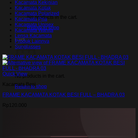
Kacamata Kekinian
Kacamata Kotak
Kacamata Polarized
No products in the cart.
Kacamata Pria
Kacamata Unisex
Return to shop
Kacamata Wanita
Lensa Kacamata
Cart
Produk Lainnya
Sunglasses
Quick View
No products in the cart.
Kacamata Besi
Return to shop
FRAME KACAMATA KOTAK BESI FULL – BHADRA 03
Rp
120.000