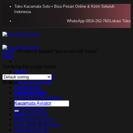
Skip
Toko Kacamata Solo • Bisa Pesan Online & Kirim Seluruh
to
Indonesia
content
WhatsApp 0816-262-760
|
Lokasi Toko
Home
/
Products tagged “kacamata full metal”
Filter
Showing the single result
Home
Koleksi Kacamata
Lensa Kacamata
Browse
Sunglasses
Kacamata Anak
Artikel & TIps
Kacamata Anti Radiasi
Search
Kacamata Aviator
for:
Kacamata Besi
Kacamata Bulat
Rp
0
Kacamata Cat Eye
Kacamata Clubmaster
Kacamata Hitam