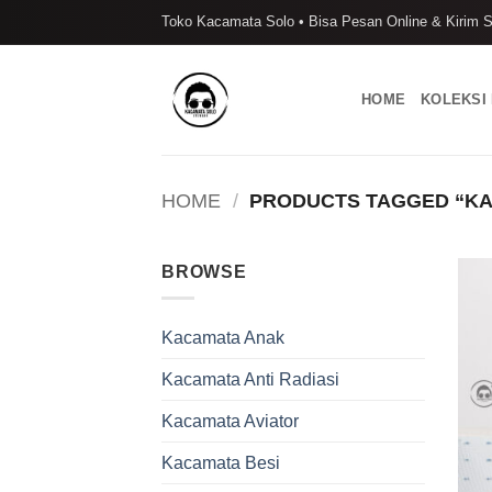
Skip
Toko Kacamata Solo • Bisa Pesan Online & Kirim S
to
content
HOME
KOLEKSI
HOME
/
PRODUCTS TAGGED “KA
BROWSE
Kacamata Anak
Kacamata Anti Radiasi
Kacamata Aviator
Kacamata Besi