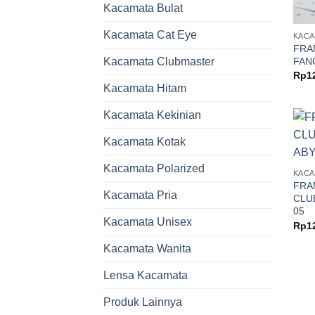
Kacamata Bulat
Kacamata Cat Eye
KACA
FRA
FAN
Kacamata Clubmaster
Rp
1
Kacamata Hitam
Kacamata Kekinian
Kacamata Kotak
Kacamata Polarized
KACA
FRA
Kacamata Pria
CLU
05
Kacamata Unisex
Rp
1
Kacamata Wanita
Lensa Kacamata
Produk Lainnya