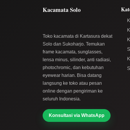
Kacamata Solo
Kat
K
K
Toko kacamata di Kartasura dekat
K
Solo dan Sukoharjo. Temukan
S
frame kacamata, sunglasses,
K
lensa minus, silinder, anti radiasi,
photochromic, dan kebutuhan
S
eyewear harian. Bisa datang
langsung ke toko atau pesan
online dengan pengiriman ke
seluruh Indonesia.
Konsultasi via WhatsApp