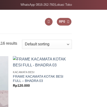
WhatsApp 0816-262-760
|
Lokasi Toko
RP
0
16 results
KACAMATA BESI
FRAME KACAMATA KOTAK BESI
FULL – BHADRA 03
Rp
120.000