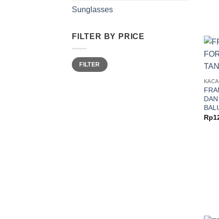
Sunglasses
FILTER BY PRICE
Min
Max
FILTER
price
price
KACA
FRA
DAN
BAL
Rp
1