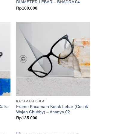
4
DIAMETER LEBAR – BHADRA 04
Rp
100.000
KACAMATA BULAT
Catra
Frame Kacamata Kotak Lebar (Cocok
Wajah Chubby) – Ananya 02
Rp
135.000