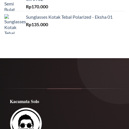
Rp
170.000
Sunglasses Kotak Tebal Polarized - Eksha 01
Rp
135.000
Kacamata Solo