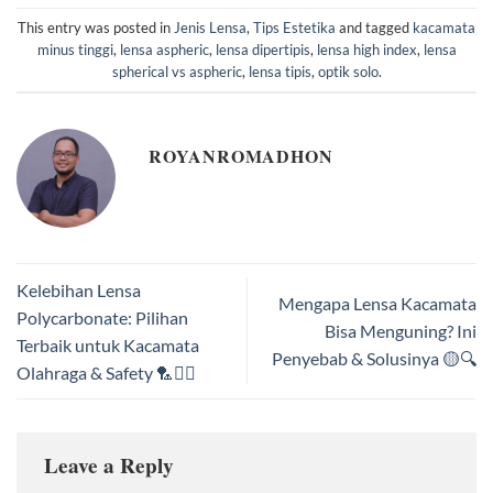
This entry was posted in
Jenis Lensa
,
Tips Estetika
and tagged
kacamata
minus tinggi
,
lensa aspheric
,
lensa dipertipis
,
lensa high index
,
lensa
spherical vs aspheric
,
lensa tipis
,
optik solo
.
ROYANROMADHON
Kelebihan Lensa
Mengapa Lensa Kacamata
Polycarbonate: Pilihan
Bisa Menguning? Ini
Terbaik untuk Kacamata
Penyebab & Solusinya 🟡🔍
Olahraga & Safety 🏸🚴‍♂️
Leave a Reply