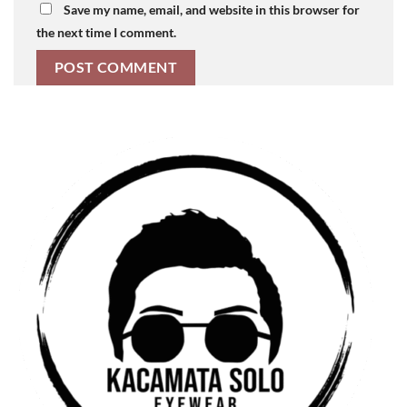
Save my name, email, and website in this browser for
the next time I comment.