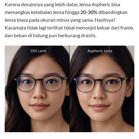
Karena desainnya yang lebih datar, lensa Aspheric bisa
memangkas ketebalan lensa hingga
20-30%
dibandingkan
lensa biasa pada ukuran minus yang sama. Hasilnya?
Kacamata tidak lagi terlihat tebal menonjol keluar dari frame,
dan beban di hidung pun berkurang drastis.