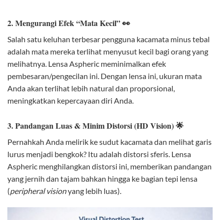
2. Mengurangi Efek “Mata Kecil” 👀
Salah satu keluhan terbesar pengguna kacamata minus tebal
adalah mata mereka terlihat menyusut kecil bagi orang yang
melihatnya. Lensa Aspheric meminimalkan efek
pembesaran/pengecilan ini. Dengan lensa ini, ukuran mata
Anda akan terlihat lebih natural dan proporsional,
meningkatkan kepercayaan diri Anda.
3. Pandangan Luas & Minim Distorsi (HD Vision) 🌟
Pernahkah Anda melirik ke sudut kacamata dan melihat garis
lurus menjadi bengkok? Itu adalah distorsi sferis. Lensa
Aspheric menghilangkan distorsi ini, memberikan pandangan
yang jernih dan tajam bahkan hingga ke bagian tepi lensa
(
peripheral vision
yang lebih luas).