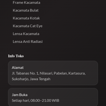
Frame Kacamata
Kacamata Bulat
Kacamata Kotak
Kacamata Cat Eye
Lensa Kacamata
Lensa Anti Radiasi
Info Toko
Alamat
Jl. Tabanas No. 1, Nilasari, Pabelan, Kartasura,
Sukoharjo, Jawa Tengah
Jam Buka
Setiap hari, 08.00–21.00 WIB