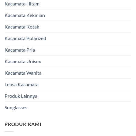
Kacamata Hitam
Kacamata Kekinian
Kacamata Kotak
Kacamata Polarized
Kacamata Pria
Kacamata Unisex
Kacamata Wanita
Lensa Kacamata
Produk Lainnya
Sunglasses
PRODUK KAMI