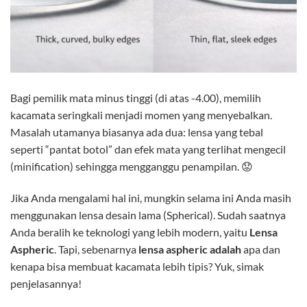
Bagi pemilik mata minus tinggi (di atas -4.00), memilih
kacamata seringkali menjadi momen yang menyebalkan.
Masalah utamanya biasanya ada dua: lensa yang tebal
seperti “pantat botol” dan efek mata yang terlihat mengecil
(minification) sehingga mengganggu penampilan. 😟
Jika Anda mengalami hal ini, mungkin selama ini Anda masih
menggunakan lensa desain lama (Spherical). Sudah saatnya
Anda beralih ke teknologi yang lebih modern, yaitu
Lensa
Aspheric
. Tapi, sebenarnya
lensa aspheric adalah
apa dan
kenapa bisa membuat kacamata lebih tipis? Yuk, simak
penjelasannya!