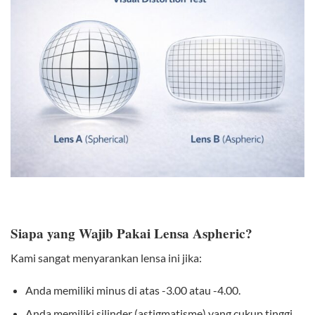
Siapa yang Wajib Pakai Lensa Aspheric?
Kami sangat menyarankan lensa ini jika:
Anda memiliki minus di atas -3.00 atau -4.00.
Anda memiliki silinder (astigmatisme) yang cukup tinggi.