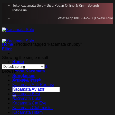
Skip
Toko Kacamata Solo • Bisa Pesan Online & Kirim Seluruh
to
Indonesia
content
WhatsApp 0816-262-760
|
Lokasi Toko
Home
/
Products tagged “kacamata chubby”
Filter
Showing the single result
Home
Koleksi Kacamata
Lensa Kacamata
Browse
Sunglasses
Kacamata Anak
Artikel & TIps
Kacamata Anti Radiasi
Search
Kacamata Aviator
for:
Kacamata Besi
Kacamata Bulat
Rp
0
Kacamata Cat Eye
Kacamata Clubmaster
Kacamata Hitam