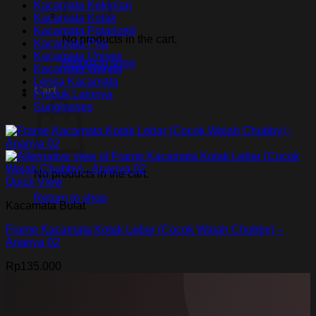
Kacamata Kekinian
Kacamata Kotak
Kacamata Polarized
No products in the cart.
Kacamata Pria
Kacamata Unisex
Return to shop
Kacamata Wanita
Lensa Kacamata
Cart
Produk Lainnya
Sunglasses
No products in the cart.
Quick View
Return to shop
Kacamata Bulat
Frame Kacamata Kotak Lebar (Cocok Wajah Chubby) –
Ananya 02
Rp
135.000