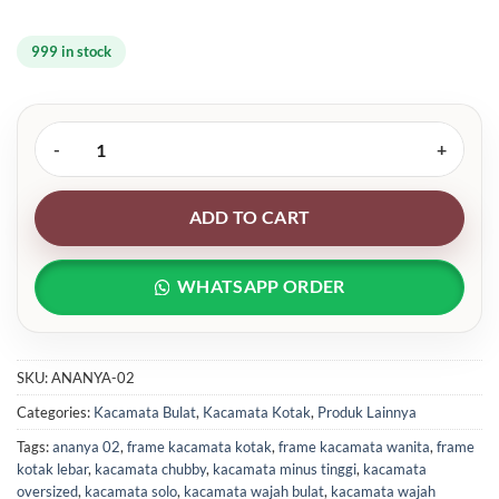
999 in stock
Frame Kacamata Kotak Lebar (Cocok Wajah Chubby) - Ananya 02 q
ADD TO CART
WHATSAPP ORDER
SKU:
ANANYA-02
Categories:
Kacamata Bulat
,
Kacamata Kotak
,
Produk Lainnya
Tags:
ananya 02
,
frame kacamata kotak
,
frame kacamata wanita
,
frame
kotak lebar
,
kacamata chubby
,
kacamata minus tinggi
,
kacamata
oversized
,
kacamata solo
,
kacamata wajah bulat
,
kacamata wajah