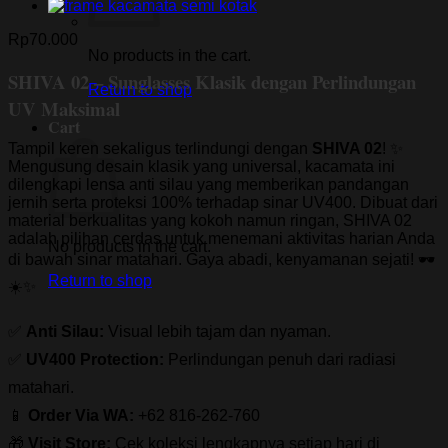
Rp
70.000
No products in the cart.
SHIVA 02 – Sunglasses Klasik dengan Perlindungan
Return to shop
UV Maksimal
Cart
Tampil keren sekaligus terlindungi dengan
SHIVA 02
! ✨
Mengusung desain klasik yang universal, kacamata ini
dilengkapi lensa anti silau yang memberikan pandangan
jernih serta proteksi 100% terhadap sinar UV400. Dibuat dari
material berkualitas yang kokoh namun ringan, SHIVA 02
adalah pilihan cerdas untuk menemani aktivitas harian Anda
No products in the cart.
di bawah sinar matahari. Gaya abadi, kenyamanan sejati! 🕶️
Return to shop
☀️✨
✅
Anti Silau:
Visual lebih tajam dan nyaman.
✅
UV400 Protection:
Perlindungan penuh dari radiasi
matahari.
📱
Order Via WA:
+62 816-262-760
🎁
Visit Store:
Cek koleksi lengkapnya setiap hari di