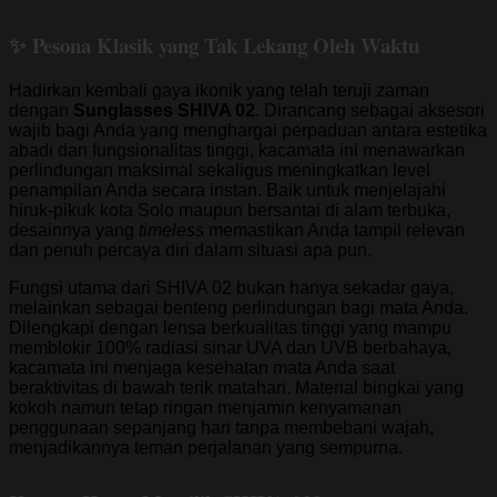
✨ Pesona Klasik yang Tak Lekang Oleh Waktu
Hadirkan kembali gaya ikonik yang telah teruji zaman
dengan
Sunglasses SHIVA 02
. Dirancang sebagai aksesori
wajib bagi Anda yang menghargai perpaduan antara estetika
abadi dan fungsionalitas tinggi, kacamata ini menawarkan
perlindungan maksimal sekaligus meningkatkan level
penampilan Anda secara instan. Baik untuk menjelajahi
hiruk-pikuk kota Solo maupun bersantai di alam terbuka,
desainnya yang
timeless
memastikan Anda tampil relevan
dan penuh percaya diri dalam situasi apa pun.
Fungsi utama dari SHIVA 02 bukan hanya sekadar gaya,
melainkan sebagai benteng perlindungan bagi mata Anda.
Dilengkapi dengan lensa berkualitas tinggi yang mampu
memblokir 100% radiasi sinar UVA dan UVB berbahaya,
kacamata ini menjaga kesehatan mata Anda saat
beraktivitas di bawah terik matahari. Material bingkai yang
kokoh namun tetap ringan menjamin kenyamanan
penggunaan sepanjang hari tanpa membebani wajah,
menjadikannya teman perjalanan yang sempurna.