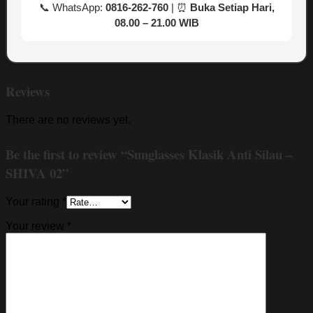
📞 WhatsApp:
0816-262-760
| ⏰
Buka Setiap Hari,
08.00 – 21.00 WIB
Reviews
There are no reviews yet.
Be the first to review “Sunglasses Klasik Anti Silau –
SHIVA 02”
Your rating
*
Your review
*