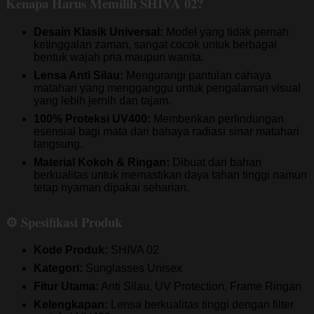
Kenapa Harus Memilih SHIVA 02?
Desain Klasik Universal:
Model yang tidak pernah
ketinggalan zaman, sangat cocok untuk berbagai
bentuk wajah pria maupun wanita.
Lensa Anti Silau:
Mengurangi pantulan cahaya
matahari yang mengganggu untuk pengalaman visual
yang lebih jernih dan tajam.
100% Proteksi UV400:
Memberikan perlindungan
esensial bagi mata dari bahaya radiasi sinar matahari
langsung.
Material Kokoh & Ringan:
Dibuat dari bahan
berkualitas untuk memastikan daya tahan tinggi namun
tetap nyaman dipakai seharian.
⚙️ Spesifikasi Produk
Kode Produk:
SHIVA 02
Kategori:
Sunglasses Unisex
Fitur Utama:
Anti Silau, UV Protection, Frame Ringan
Kelengkapan:
Lensa berkualitas tinggi dengan filter