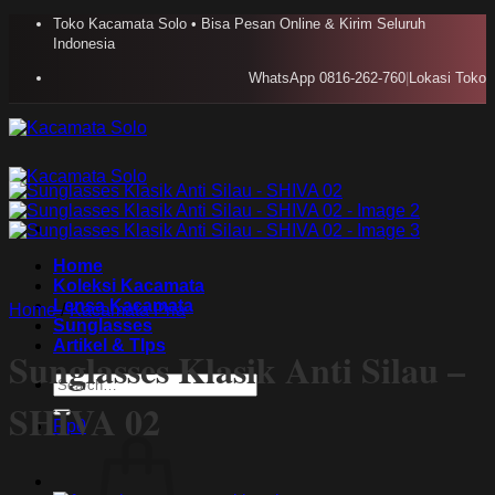
Skip
Toko Kacamata Solo • Bisa Pesan Online & Kirim Seluruh
to
Indonesia
content
WhatsApp 0816-262-760
|
Lokasi Toko
Home
Koleksi Kacamata
Lensa Kacamata
Home
/
Kacamata Pria
Sunglasses
Artikel & TIps
Sunglasses Klasik Anti Silau –
Search
for:
SHIVA 02
Rp
0