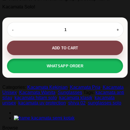
Kacamata Solo!
Sunglasses
Klasik
Anti
Silau
-
ADD TO CART
SHIVA
02
quantity
WHATSAPP ORDER
Categories:
Kacamata Kekinian
,
Kacamata Pria
,
Kacamata
Unisex
,
Kacamata Wanita
,
Sunglasses
Tags:
kacamata anti
silau
,
kacamata hitam solo
,
kacamata klasik
,
kacamata
unisex
,
kacamata uv protection
,
shiva 02
,
sunglasses solo
Browse