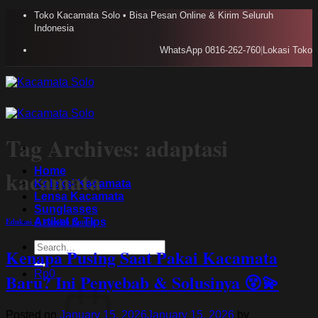
Skip
Toko Kacamata Solo • Bisa Pesan Online & Kirim Seluruh
to
Indonesia
content
WhatsApp 0816-262-760
|
Lokasi Toko
Tag Archives:
adaptasi
Home
kacamata
Koleksi Kacamata
Lensa Kacamata
Sunglasses
Artikel & TIps
Edukasi & Masalah Umum
Search
Kenapa Pusing Saat Pakai Kacamata
for:
Rp
0
Baru? Ini Penyebab & Solusinya 😵💫
Posted on
January 15, 2026
January 15, 2026
by