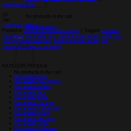
royanromadhon
15
No products in the cart.
Jan
Continue reading
→
Return to shop
Posted in
Edukasi & Masalah Umum
|
Tagged
adaptasi
kacamata
,
kacamata baru
,
lantai terasa cekung
,
optik solo
,
Cart
pusing pakai kacamata
,
resep kacamata salah
,
tips
kacamata
Leave a comment
KATEGORI PRODUK
No products in the cart.
Kacamata Anak
Kacamata Anti Radiasi
Return to shop
Kacamata Aviator
Kacamata Besi
Kacamata Bulat
Kacamata Cat Eye
Kacamata Clubmaster
Kacamata Hitam
Kacamata Kekinian
Kacamata Kotak
Kacamata Polarized