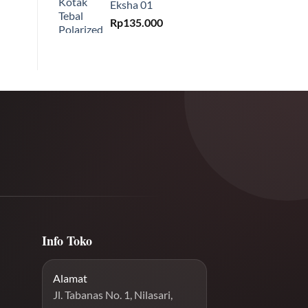
Eksha 01
Rp
135.000
Info Toko
Alamat
Jl. Tabanas No. 1, Nilasari,