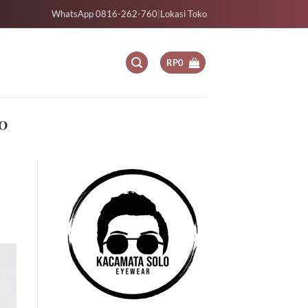
WhatsApp 0816-262-760
|
Lokasi Toko
RP
0
O