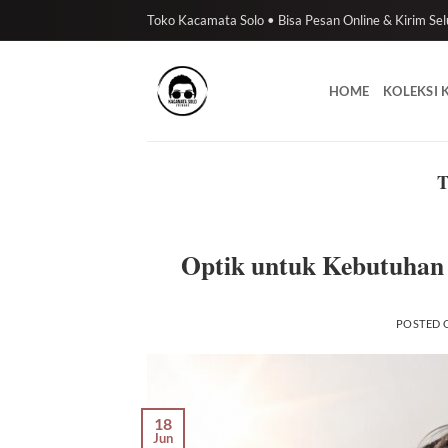
Skip
Toko Kacamata Solo • Bisa Pesan Online & Kirim Sel
to
content
HOME
KOLEKSI
Optik untuk Kebutuhan
POSTED
18
Jun