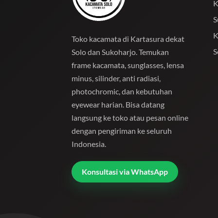
K
S
K
Toko kacamata di Kartasura dekat
S
Solo dan Sukoharjo. Temukan
frame kacamata, sunglasses, lensa
minus, silinder, anti radiasi,
photochromic, dan kebutuhan
eyewear harian. Bisa datang
langsung ke toko atau pesan online
dengan pengiriman ke seluruh
Indonesia.
Konsultasi via WhatsApp