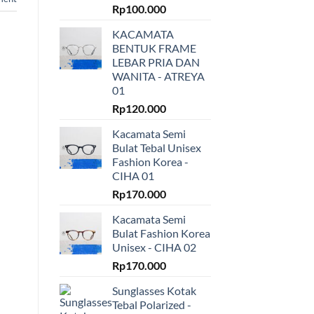
Rp
100.000
KACAMATA
BENTUK FRAME
LEBAR PRIA DAN
WANITA - ATREYA
01
Rp
120.000
Kacamata Semi
Bulat Tebal Unisex
Fashion Korea -
CIHA 01
Rp
170.000
Kacamata Semi
Bulat Fashion Korea
Unisex - CIHA 02
Rp
170.000
Sunglasses Kotak
Tebal Polarized -