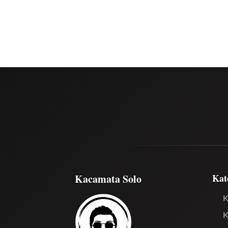
Kacamata Solo
Kat
K
K