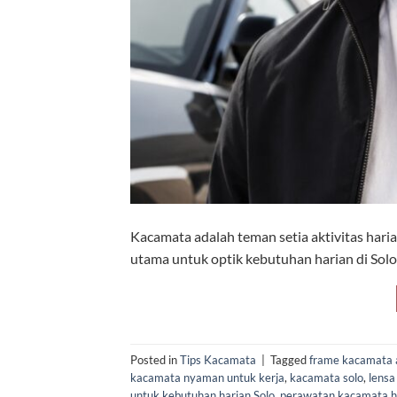
Kacamata adalah teman setia aktivitas har
utama untuk optik kebutuhan harian di So
Posted in
Tips Kacamata
|
Tagged
frame kacamata 
kacamata nyaman untuk kerja
,
kacamata solo
,
lensa
untuk kebutuhan harian Solo
,
perawatan kacamata h