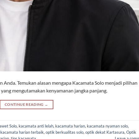
ian Anda. Temukan alasan mengapa Kacamata Solo menjadi pilihan
lo yang mengutamakan kenyamanan jangka panjang.
CONTINUE READING
→
awet Solo
,
kacamata anti lelah
,
kacamata harian
,
kacamata nyaman solo
,
 kacamata harian terbaik
,
optik berkualitas solo
,
optik dekat Kartasura
,
Optik
arian
,
tips kacamata
Leave a com