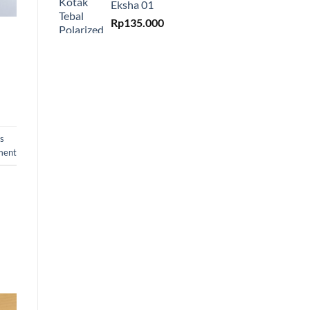
Eksha 01
Rp
135.000
vs
ment