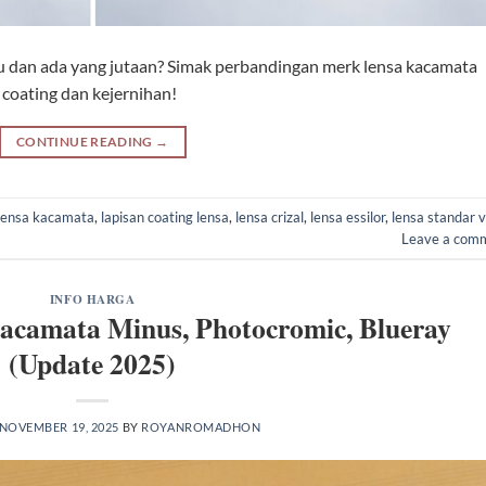
bu dan ada yang jutaan? Simak perbandingan merk lensa kacamata
s coating dan kejernihan!
CONTINUE READING
→
lensa kacamata
,
lapisan coating lensa
,
lensa crizal
,
lensa essilor
,
lensa standar 
Leave a com
INFO HARGA
acamata Minus, Photocromic, Blueray
(Update 2025)
NOVEMBER 19, 2025
BY
ROYANROMADHON