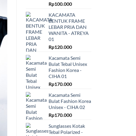
Rp
100.000
KACAMATA
BENTUK FRAME
LEBAR PRIA DAN
WANITA - ATREYA
01
Rp
120.000
Kacamata Semi
Bulat Tebal Unisex
Fashion Korea -
CIHA 01
Rp
170.000
Kacamata Semi
Bulat Fashion Korea
Unisex - CIHA 02
Rp
170.000
Sunglasses Kotak
Tebal Polarized -