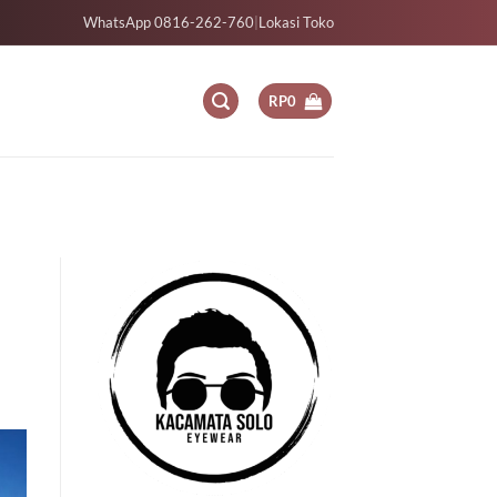
WhatsApp 0816-262-760
|
Lokasi Toko
RP
0