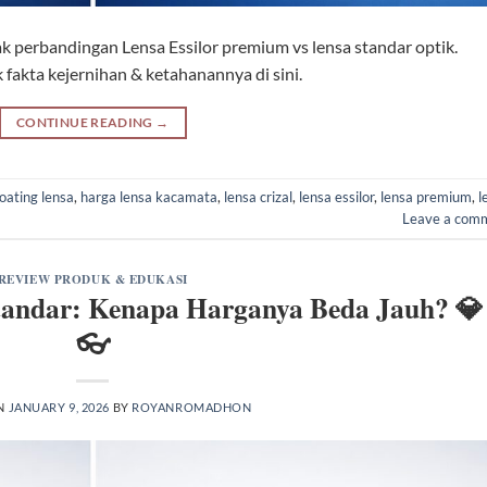
 perbandingan Lensa Essilor premium vs lensa standar optik.
fakta kejernihan & ketahanannya di sini.
CONTINUE READING
→
oating lensa
,
harga lensa kacamata
,
lensa crizal
,
lensa essilor
,
lensa premium
,
l
Leave a com
REVIEW PRODUK & EDUKASI
Standar: Kenapa Harganya Beda Jauh? 💎
👓
N
JANUARY 9, 2026
BY
ROYANROMADHON