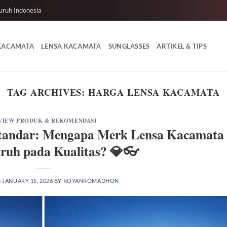
uruh Indonesia
 KACAMATA
LENSA KACAMATA
SUNGLASSES
ARTIKEL & TIPS
TAG ARCHIVES:
HARGA LENSA KACAMATA
VIEW PRODUK & REKOMENDASI
 Standar: Mengapa Merk Lensa Kacamata
ruh pada Kualitas? 💎👓
N
JANUARY 15, 2026
BY
ROYANROMADHON