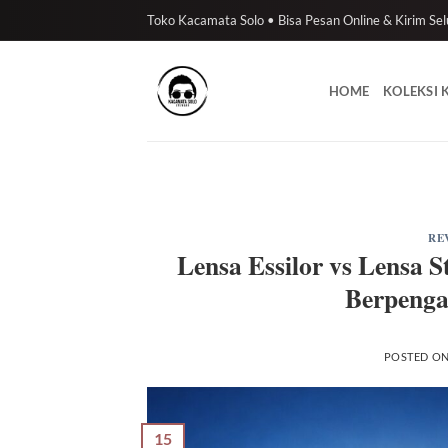
Skip
Toko Kacamata Solo • Bisa Pesan Online & Kirim Sel
to
content
HOME
KOLEKSI
RE
Lensa Essilor vs Lensa
Berpenga
POSTED O
15