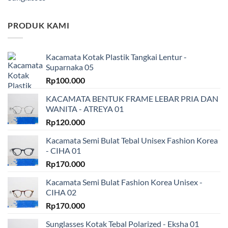
PRODUK KAMI
Kacamata Kotak Plastik Tangkai Lentur -
Suparnaka 05
Rp
100.000
KACAMATA BENTUK FRAME LEBAR PRIA DAN
WANITA - ATREYA 01
Rp
120.000
Kacamata Semi Bulat Tebal Unisex Fashion Korea
- CIHA 01
Rp
170.000
Kacamata Semi Bulat Fashion Korea Unisex -
CIHA 02
Rp
170.000
Sunglasses Kotak Tebal Polarized - Eksha 01