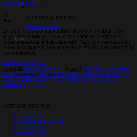
royanromadhon
15
No products in the cart.
Nov
Return to shop
Excerpt: Kacamata bulat adalah ikon fashion abadi. Dari
John Lennon hingga Harry Potter, frame ini memberikan
Cart
kesan intelektual, artistik, dan retro. Tapi, tidak semua orang
cocok memakainya. Simak tips memilih kacamata bulat yang
pas untuk Anda.
Continue reading
→
Posted in
Tips & Panduan
|
Tagged
frame kacamata bulat
,
kacamata bulat
,
kacamata bulat pria
,
kacamata bulat wajah
No products in the cart.
kotak
,
kacamata john lennon
,
kacamata retro
Leave a
comment
Return to shop
KATEGORI PRODUK
Kacamata Anak
Kacamata Anti Radiasi
Kacamata Aviator
Kacamata Besi