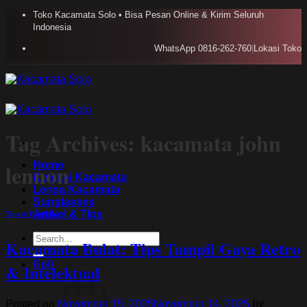
Skip
Toko Kacamata Solo • Bisa Pesan Online & Kirim Seluruh
to
Indonesia
content
WhatsApp 0816-262-760
|
Lokasi Toko
Tag Archives:
kacamata john
Home
lennon
Koleksi Kacamata
Lensa Kacamata
Sunglasses
Artikel & TIps
Tips & Panduan
Search
Kacamata Bulat: Tips Tampil Gaya Retro
for:
Rp
0
& Intelektual
Posted on
November 15, 2025
November 14, 2025
by