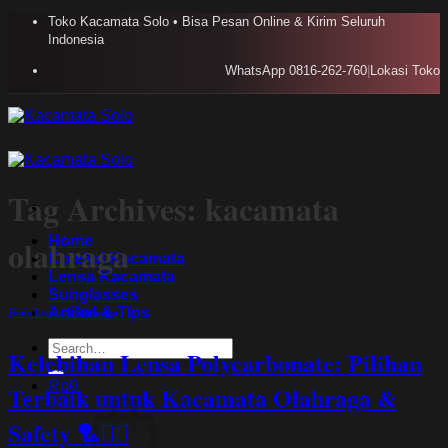
Skip
Toko Kacamata Solo • Bisa Pesan Online & Kirim Seluruh
to
Indonesia
content
WhatsApp 0816-262-760
|
Lokasi Toko
Tag Archives:
kacamata
Home
olahraga
Koleksi Kacamata
Lensa Kacamata
Sunglasses
Artikel & TIps
Jenis Lensa & Olahraga
Search
Kelebihan Lensa Polycarbonate: Pilihan
for:
Rp
0
Terbaik untuk Kacamata Olahraga &
Safety 🏸🚴‍♂️