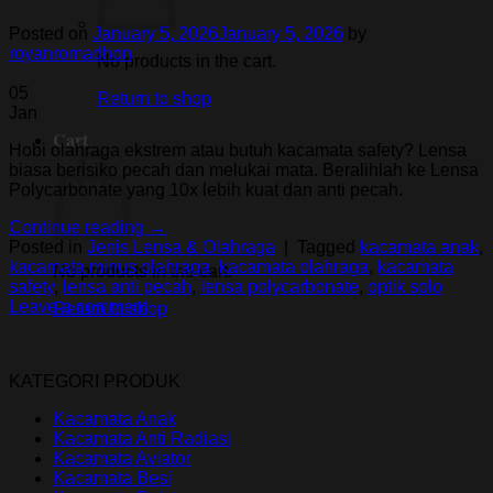
Posted on
January 5, 2026
January 5, 2026
by
royanromadhon
No products in the cart.
05
Return to shop
Jan
Cart
Hobi olahraga ekstrem atau butuh kacamata safety? Lensa
biasa berisiko pecah dan melukai mata. Beralihlah ke Lensa
Polycarbonate yang 10x lebih kuat dan anti pecah.
Continue reading
→
Posted in
Jenis Lensa & Olahraga
|
Tagged
kacamata anak
,
kacamata minus olahraga
,
kacamata olahraga
,
kacamata
No products in the cart.
safety
,
lensa anti pecah
,
lensa polycarbonate
,
optik solo
Leave a comment
Return to shop
KATEGORI PRODUK
Kacamata Anak
Kacamata Anti Radiasi
Kacamata Aviator
Kacamata Besi