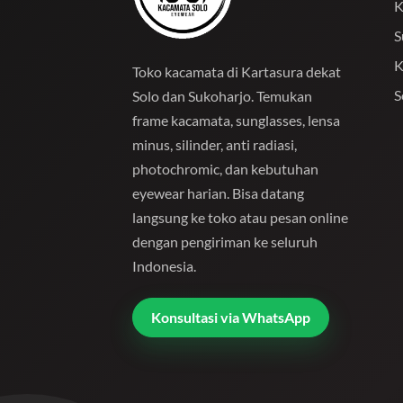
K
S
K
Toko kacamata di Kartasura dekat
S
Solo dan Sukoharjo. Temukan
frame kacamata, sunglasses, lensa
minus, silinder, anti radiasi,
photochromic, dan kebutuhan
eyewear harian. Bisa datang
langsung ke toko atau pesan online
dengan pengiriman ke seluruh
Indonesia.
Konsultasi via WhatsApp