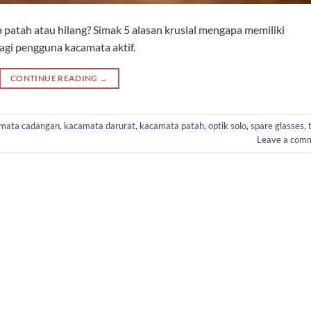
patah atau hilang? Simak 5 alasan krusial mengapa memiliki
agi pengguna kacamata aktif.
CONTINUE READING
→
mata cadangan
,
kacamata darurat
,
kacamata patah
,
optik solo
,
spare glasses
,
Leave a com