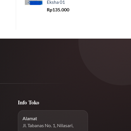
Eksha 01
Rp
135.000
Info Toko
Alamat
Jl. Tabanas No. 1, Nilasari,