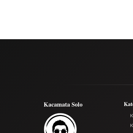
Kacamata Solo
Kat
K
K