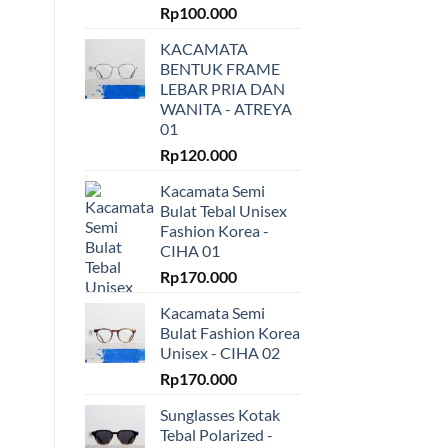
Rp
100.000
KACAMATA
BENTUK FRAME
LEBAR PRIA DAN
WANITA - ATREYA
01
Rp
120.000
Kacamata Semi
Bulat Tebal Unisex
Fashion Korea -
CIHA 01
Rp
170.000
Kacamata Semi
Bulat Fashion Korea
Unisex - CIHA 02
Rp
170.000
Sunglasses Kotak
Tebal Polarized -