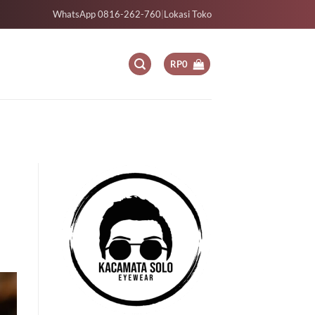
WhatsApp 0816-262-760
|
Lokasi Toko
RP
0