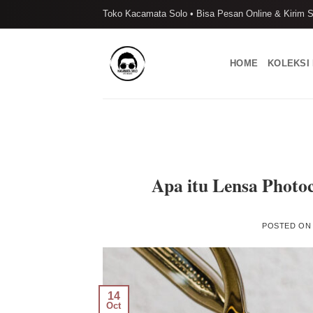
Skip
Toko Kacamata Solo • Bisa Pesan Online & Kirim S
to
content
HOME
KOLEKSI
Apa itu Lensa Phot
POSTED O
14
Oct