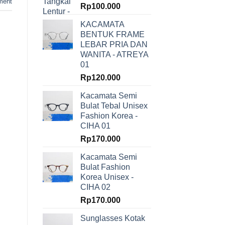
ment
Rp
100.000
KACAMATA
BENTUK FRAME
LEBAR PRIA DAN
WANITA - ATREYA
01
Rp
120.000
Kacamata Semi
Bulat Tebal Unisex
Fashion Korea -
CIHA 01
Rp
170.000
Kacamata Semi
Bulat Fashion
Korea Unisex -
CIHA 02
Rp
170.000
Sunglasses Kotak