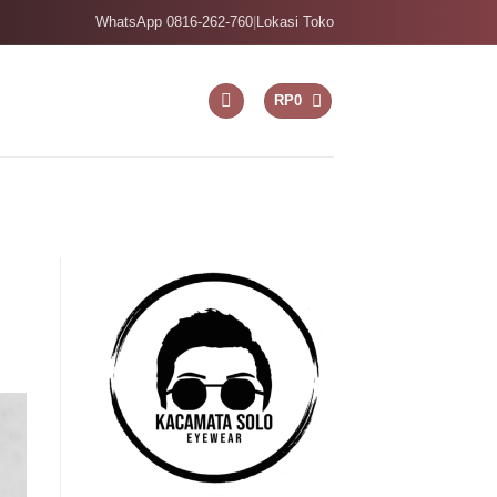
WhatsApp 0816-262-760
|
Lokasi Toko
RP
0