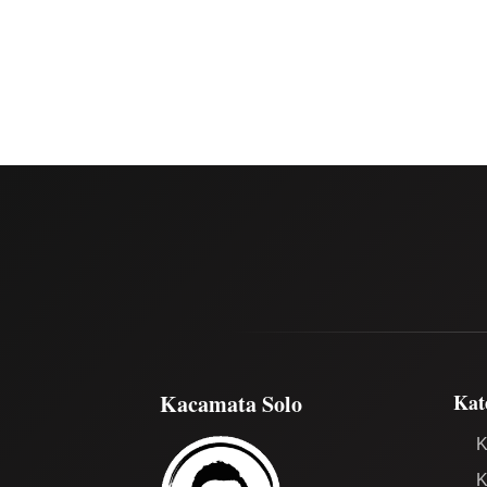
Kacamata Solo
Kat
K
K