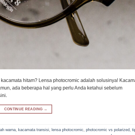
n kacamata hitam? Lensa photocromic adalah solusinya! Kacam
 Namun, ada beberapa hal yang perlu Anda ketahui sebelum
ini.
CONTINUE READING
→
ah warna
,
kacamata transisi
,
lensa photocromic
,
photocromic vs polarized
,
t