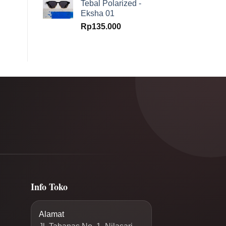
Tebal Polarized -
Eksha 01
Rp
135.000
Info Toko
Alamat