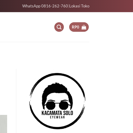
WhatsApp 0816-262-760
|
Lokasi Toko
RP
0