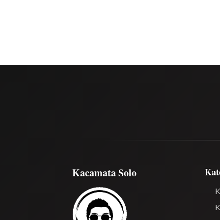
Kacamata Solo
Kat
K
K