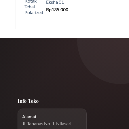
Eksha 01
Rp
135.000
Info Toko
Alamat
Jl. Tabanas No. 1, Nilasari,