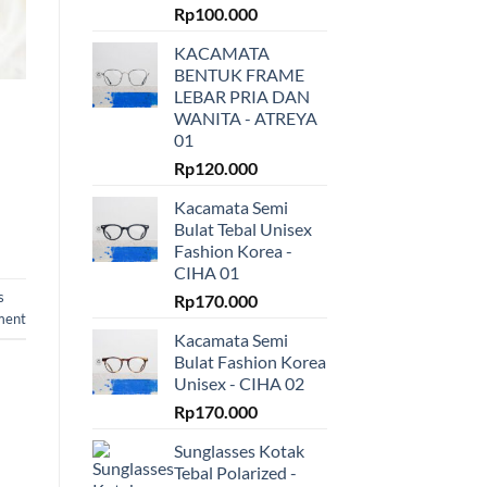
Rp
100.000
KACAMATA
BENTUK FRAME
LEBAR PRIA DAN
WANITA - ATREYA
01
Rp
120.000
Kacamata Semi
Bulat Tebal Unisex
Fashion Korea -
CIHA 01
s
Rp
170.000
ment
Kacamata Semi
Bulat Fashion Korea
Unisex - CIHA 02
Rp
170.000
Sunglasses Kotak
Tebal Polarized -