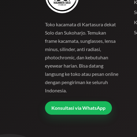
K
S
K
Toko kacamata di Kartasura dekat
S
Solo dan Sukoharjo. Temukan
frame kacamata, sunglasses, lensa
minus, silinder, anti radiasi,
photochromic, dan kebutuhan
eyewear harian. Bisa datang
langsung ke toko atau pesan online
dengan pengiriman ke seluruh
Indonesia.
Konsultasi via WhatsApp