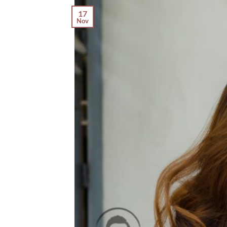
17
Nov