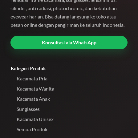
silinder, anti radiasi, photochromic, dan kebutuhan
eyewear harian. Bisa datang langsung ke toko atau
pesan online dengan pengiriman ke seluruh Indonesia.
Konsultasi via WhatsApp
Kategori Produk
Kacamata Pria
Kacamata Wanita
Kacamata Anak
Sunglasses
Kacamata Unisex
Semua Produk