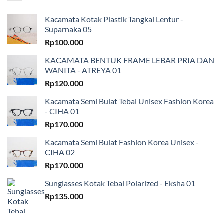
Kacamata Kotak Plastik Tangkai Lentur -
Suparnaka 05
Rp
100.000
KACAMATA BENTUK FRAME LEBAR PRIA DAN
WANITA - ATREYA 01
Rp
120.000
Kacamata Semi Bulat Tebal Unisex Fashion Korea
- CIHA 01
Rp
170.000
Kacamata Semi Bulat Fashion Korea Unisex -
CIHA 02
Rp
170.000
Sunglasses Kotak Tebal Polarized - Eksha 01
Rp
135.000