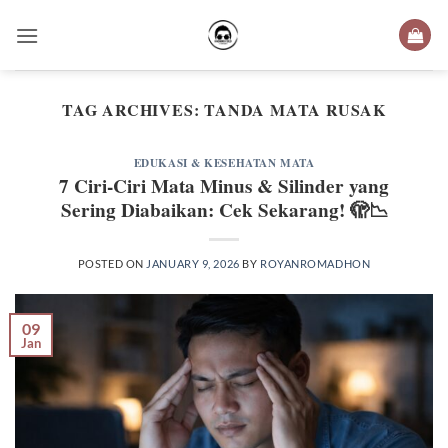
Skip
to
content
TAG ARCHIVES:
TANDA MATA RUSAK
EDUKASI & KESEHATAN MATA
7 Ciri-Ciri Mata Minus & Silinder yang
Sering Diabaikan: Cek Sekarang! 🫣📉
POSTED ON
JANUARY 9, 2026
BY
ROYANROMADHON
09
Jan