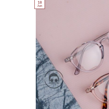
18
Jun