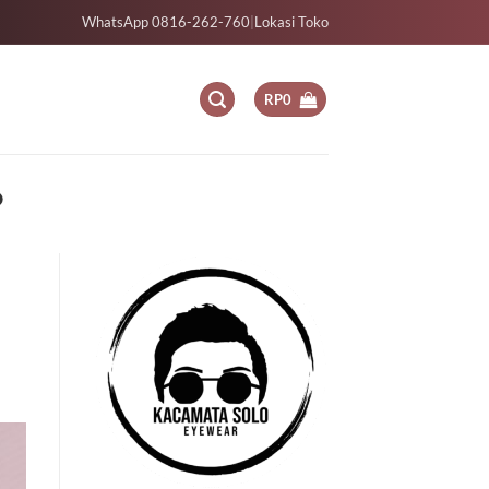
WhatsApp 0816-262-760
|
Lokasi Toko
RP
0
O