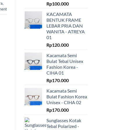
ra
,
Rp
100.000
ment
KACAMATA
BENTUK FRAME
LEBAR PRIA DAN
WANITA - ATREYA
01
Rp
120.000
Kacamata Semi
Bulat Tebal Unisex
Fashion Korea -
CIHA 01
Rp
170.000
Kacamata Semi
Bulat Fashion Korea
Unisex - CIHA 02
Rp
170.000
Sunglasses Kotak
Tebal Polarized -