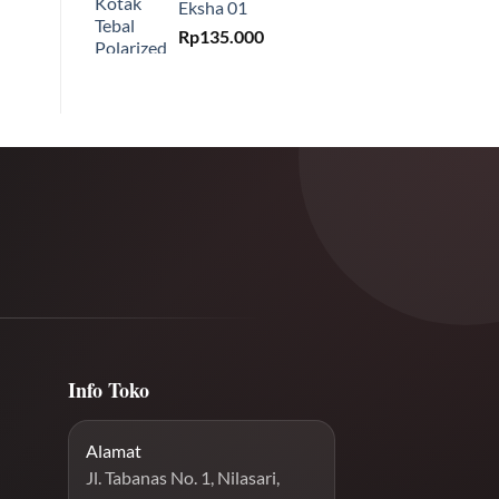
Eksha 01
Rp
135.000
Info Toko
Alamat
Jl. Tabanas No. 1, Nilasari,