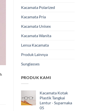
Kacamata Polarized
Kacamata Pria
Kacamata Unisex
Kacamata Wanita
Lensa Kacamata
Produk Lainnya
Sunglasses
ah
PRODUK KAMI
Kacamata Kotak
Plastik Tangkai
Lentur - Suparnaka
05