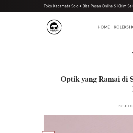
Skip
Toko Kacamata Solo • Bisa Pesan Online & Kirim Sel
to
content
HOME
KOLEKSI
Optik yang Ramai di 
POSTED