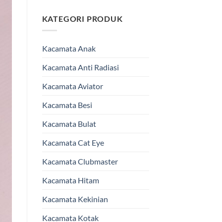
KATEGORI PRODUK
Kacamata Anak
Kacamata Anti Radiasi
Kacamata Aviator
Kacamata Besi
Kacamata Bulat
Kacamata Cat Eye
Kacamata Clubmaster
Kacamata Hitam
Kacamata Kekinian
Kacamata Kotak