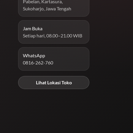
Pabelan, Kartasura,
Sukoharjo, Jawa Tengah
Jam Buka
Setiap hari, 08.00–21.00 WIB
WhatsApp
0816-262-760
Lihat Lokasi Toko