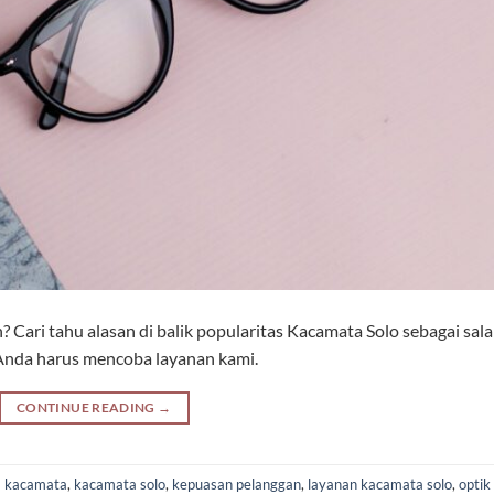
 Cari tahu alasan di balik popularitas Kacamata Solo sebagai sal
 Anda harus mencoba layanan kami.
CONTINUE READING
→
a kacamata
,
kacamata solo
,
kepuasan pelanggan
,
layanan kacamata solo
,
optik