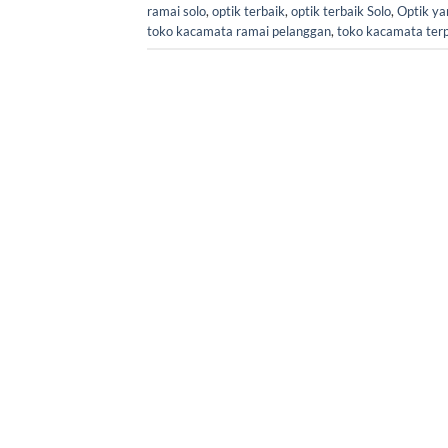
ramai solo
,
optik terbaik
,
optik terbaik Solo
,
Optik ya
toko kacamata ramai pelanggan
,
toko kacamata ter