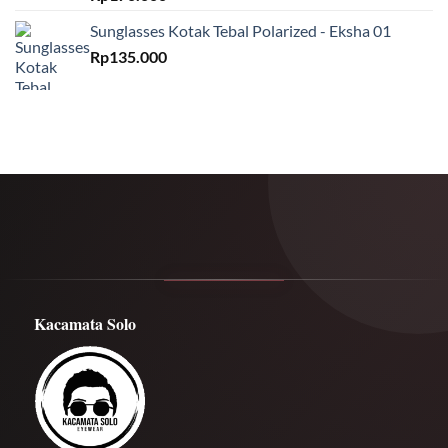
Sunglasses Kotak Tebal Polarized - Eksha 01
Rp
135.000
Kacamata Solo