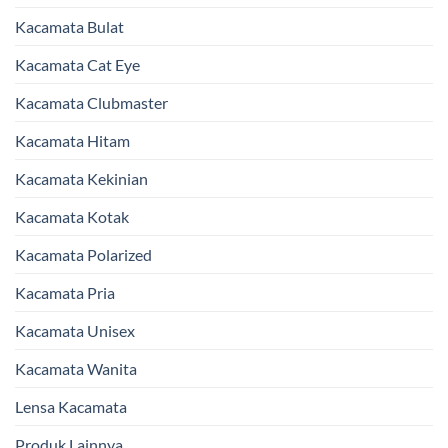
Kacamata Bulat
Kacamata Cat Eye
Kacamata Clubmaster
Kacamata Hitam
Kacamata Kekinian
Kacamata Kotak
Kacamata Polarized
Kacamata Pria
Kacamata Unisex
Kacamata Wanita
Lensa Kacamata
Produk Lainnya