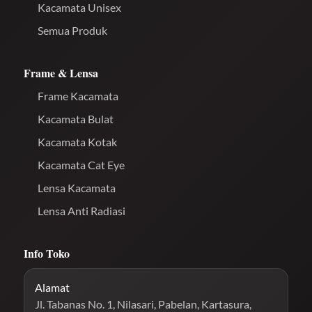
Kacamata Unisex
Semua Produk
Frame & Lensa
Frame Kacamata
Kacamata Bulat
Kacamata Kotak
Kacamata Cat Eye
Lensa Kacamata
Lensa Anti Radiasi
Info Toko
Alamat
Jl. Tabanas No. 1, Nilasari, Pabelan, Kartasura,