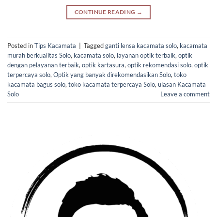
CONTINUE READING
→
Posted in
Tips Kacamata
|
Tagged
ganti lensa kacamata solo
,
kacamata
murah berkualitas Solo
,
kacamata solo
,
layanan optik terbaik
,
optik
dengan pelayanan terbaik
,
optik kartasura
,
optik rekomendasi solo
,
optik
terpercaya solo
,
Optik yang banyak direkomendasikan Solo
,
toko
kacamata bagus solo
,
toko kacamata terpercaya Solo
,
ulasan Kacamata
Solo
Leave a comment