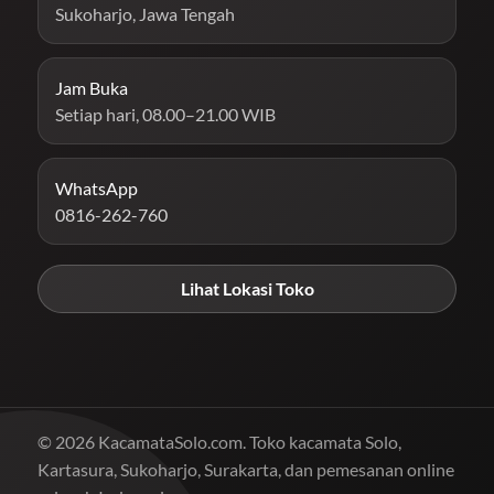
Sukoharjo, Jawa Tengah
Jam Buka
Setiap hari, 08.00–21.00 WIB
WhatsApp
0816-262-760
Lihat Lokasi Toko
© 2026 KacamataSolo.com. Toko kacamata Solo,
Kartasura, Sukoharjo, Surakarta, dan pemesanan online