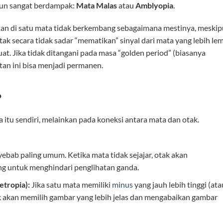
amun sangat berdampak:
Mata Malas
atau
Amblyopia
.
tan di satu mata tidak berkembang sebagaimana mestinya, meski
Otak secara tidak sadar “mematikan” sinyal dari mata yang lebih le
t. Jika tidak ditangani pada masa “golden period” (biasanya
tan ini bisa menjadi permanen.
?
tu sendiri, melainkan pada koneksi antara mata dan otak.
yebab paling umum. Ketika mata tidak sejajar, otak akan
ng untuk menghindari penglihatan ganda.
tropia):
Jika satu mata memiliki
minus
yang jauh lebih tinggi (ata
tak akan memilih gambar yang lebih jelas dan mengabaikan gambar