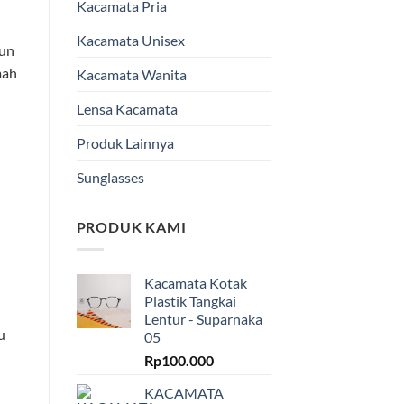
Kacamata Pria
Kacamata Unisex
pun
mah
Kacamata Wanita
Lensa Kacamata
Produk Lainnya
Sunglasses
PRODUK KAMI
Kacamata Kotak
Plastik Tangkai
Lentur - Suparnaka
u
05
Rp
100.000
KACAMATA