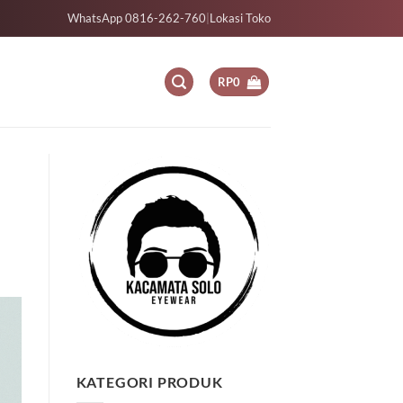
WhatsApp 0816-262-760
|
Lokasi Toko
RP
0
KATEGORI PRODUK