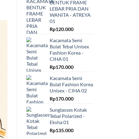
BENTUK FRAME
LEBAR PRIA DAN
WANITA - ATREYA
01
Rp
120.000
Kacamata Semi
Bulat Tebal Unisex
Fashion Korea -
CIHA 01
Rp
170.000
Kacamata Semi
Bulat Fashion Korea
Unisex - CIHA 02
Rp
170.000
Sunglasses Kotak
Tebal Polarized -
Eksha 01
Rp
135.000