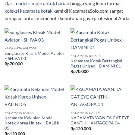
Dari
model simple untuk harian
hingga yang lebih formal,
koleksi kacamata kotak
kami di KacamataSolo.com sangat
beragam untuk memenuhi kebutuhan gaya profesional Anda.
KACAMATA AVIATOR
Sunglasses Klasik Model Aviator
KACAMATA UNISEX
– SHIVA 03
Kacamata Kotak Bertangkai
Rp
70.000
Pegas Unisex – DAMINI 01
Rp
70.000
KACAMATA KOTAK
KACAMATA CAT EYE
Kacamata Kekinian Model
KACAMATA WANITA CAT EYE
Kotak Korea Unisex – BALINI
CANTIK – ANTAGOPA 04
05
Rp
120.000
Rp
120.000