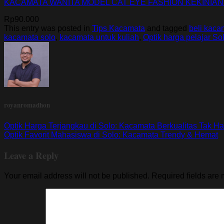
KACAMATA WANITA MODEL CAT EYE FASHION KEKINIAN
Rp
90.000
This entry was posted in
Tips Kacamata
and tagged
beli kaca
kacamata solo
,
kacamata untuk kuliah
,
Optik harga pelajar So
royanromadhon
Optik Harga Terjangkau di Solo: Kacamata Berkualitas Tak H
Optik Favorit Mahasiswa di Solo: Kacamata Trendy & Hemat
Leave a Reply
Your email address will not be published.
Required fields are