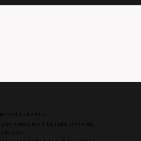
ja kombinasi antara:
e
yang sedang tren di kalangan anak muda.
 mahasiswa.
 patah meski dipakai beraktivitas padat.