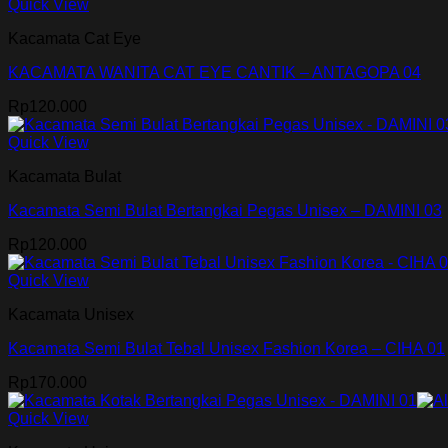
Quick View
Kacamata Cat Eye
KACAMATA WANITA CAT EYE CANTIK – ANTAGOPA 04
Rp
120.000
Quick View
Kacamata Bulat
Kacamata Semi Bulat Bertangkai Pegas Unisex – DAMINI 03
Rp
120.000
Quick View
Kacamata Unisex
Kacamata Semi Bulat Tebal Unisex Fashion Korea – CIHA 01
Rp
170.000
Quick View