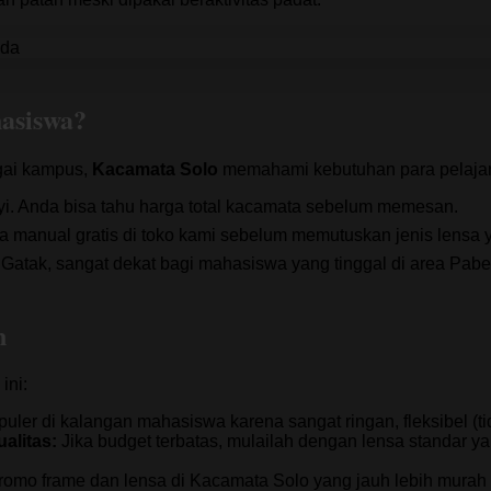
asiswa?
agai kampus,
Kacamata Solo
memahami kebutuhan para pelaja
i. Anda bisa tahu harga total kacamata sebelum memesan.
 manual gratis di toko kami sebelum memutuskan jenis lensa 
 Gatak, sangat dekat bagi mahasiswa yang tinggal di area Pabel
n
ini:
puler di kalangan mahasiswa karena sangat ringan, fleksibel (
alitas:
Jika budget terbatas, mulailah dengan lensa standar ya
romo frame dan lensa di Kacamata Solo yang jauh lebih murah d