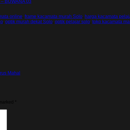
 – BUWANA 03
mata online
,
frame kacamata murah Solo
,
harga kacamata pelaj
lo
,
optik murah dekat Solo
,
optik pelajar solo
,
toko kacamata m
arus Mahal
 marked
*