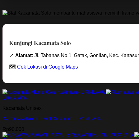
Kunjungi Kacamata Solo
📍
Alamat:
Jl. Tabanas No.1, Gatak, Gonilan, Kec. Kartasur
🗺️
Cek Lokasi di Google Maps
Quick View
Kacamata Unisex
Kacamata Model Oval Kekinian – DANILA 02
Rp
90.000