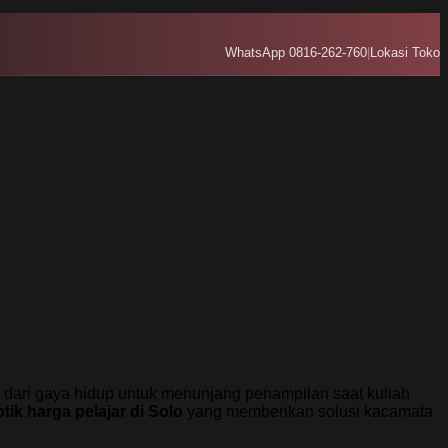
WhatsApp 0816-262-760
|
Lokasi Toko
n dari gaya hidup untuk menunjang penampilan saat kuliah
tik harga pelajar di Solo
yang memberikan solusi kacamata