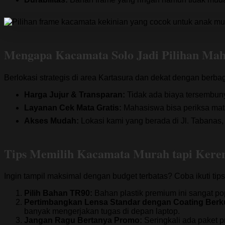
Mengapa Kacamata Solo Jadi Pilihan Mah
Berlokasi strategis di area Kartasura dan dekat dengan berb
Harga Jujur & Transparan:
Tidak ada biaya tersembuny
Layanan Cek Mata Gratis:
Mahasiswa bisa periksa mata
Akses Mudah:
Lokasi kami yang berada di Jl. Tabanas,
Tips Memilih Kacamata Murah tapi Kere
Ingin tampil maksimal dengan budget terbatas? Coba ikuti tips 
Pilih Bahan TR90:
Bahan plastik premium ini sangat po
Pertimbangkan Lensa Standar dengan Coating Berku
banyak mengerjakan tugas di depan laptop.
Jangan Ragu Bertanya Promo:
Seringkali ada paket p