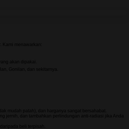
r. Kami menawarkan:
yang akan dipakai.
an, Gonilan, dan sekitarnya.
tidak mudah patah), dan harganya sangat bersahabat.
ng jernih, dan tambahkan perlindungan anti-radiasi jika Anda
aripada beli terpisah.