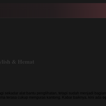
tylish & Hemat
gi sekadar alat bantu penglihatan, tetapi sudah menjadi bagia
nama terasa cukup menguras kantong. Kabar baiknya, kini ada
op