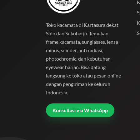
K
S
K
Toko kacamata di Kartasura dekat
S
Solo dan Sukoharjo. Temukan
frame kacamata, sunglasses, lensa
minus, silinder, anti radiasi,
photochromic, dan kebutuhan
eyewear harian. Bisa datang
langsung ke toko atau pesan online
dengan pengiriman ke seluruh
Indonesia.
Konsultasi via WhatsApp