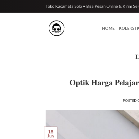
Skip
Toko Kacamata Solo • Bisa Pesan Online & Kirim Sel
to
content
HOME
KOLEKSI
T
Optik Harga Pelajar
POSTED
18
Jun