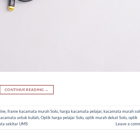
CONTINUE READING
→
line
,
frame kacamata murah Solo
,
harga kacamata pelajar
,
kacamata murah sol
kacamata untuk kuliah
,
Optik harga pelajar Solo
,
optik murah dekat Solo
,
optik
ta sekitar UMS
Leave a com