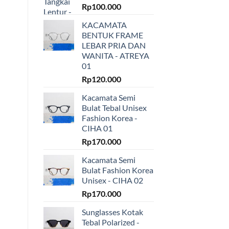
Rp
100.000
KACAMATA
BENTUK FRAME
LEBAR PRIA DAN
WANITA - ATREYA
01
Rp
120.000
Kacamata Semi
Bulat Tebal Unisex
Fashion Korea -
CIHA 01
Rp
170.000
Kacamata Semi
Bulat Fashion Korea
Unisex - CIHA 02
Rp
170.000
Sunglasses Kotak
Tebal Polarized -