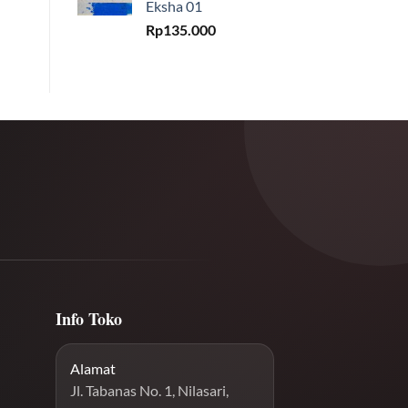
Eksha 01
Rp
135.000
Info Toko
Alamat
Jl. Tabanas No. 1, Nilasari,