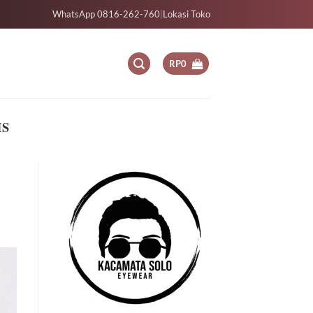
WhatsApp 0816-262-760
|
Lokasi Toko
RP
0
MS