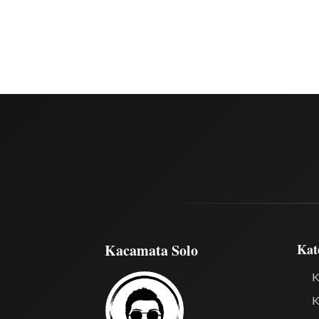
Kacamata Solo
Kat
K
K