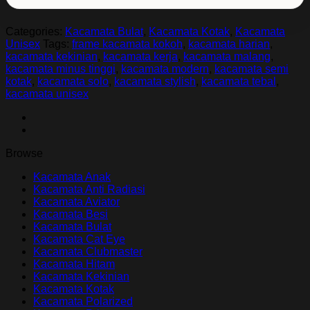
quantity
Categories:
Kacamata Bulat
,
Kacamata Kotak
,
Kacamata
Unisex
Tags:
frame kacamata kokoh
,
kacamata harian
,
kacamata kekinian
,
kacamata kerja
,
kacamata malang
,
kacamata minus tinggi
,
kacamata modern
,
kacamata semi
kotak
,
kacamata solo
,
kacamata stylish
,
kacamata tebal
,
kacamata unisex
Browse
Kacamata Anak
Kacamata Anti Radiasi
Kacamata Aviator
Kacamata Besi
Kacamata Bulat
Kacamata Cat Eye
Kacamata Clubmaster
Kacamata Hitam
Kacamata Kekinian
Kacamata Kotak
Kacamata Polarized