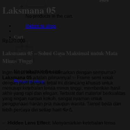
Laksmana 05
No products in the cart.
Return to shop
Cart
Rp
120.000
Laksmana 05 – Solusi Gaya Maksimal untuk Mata
Minus Tinggi
No products in the cart.
Ingin lensa tebal Anda tersamarkan dengan sempurna?
Laksmana 05
adalah pilihannya! ✨ Frame semi kotak
Return to shop
dengan profil bingkai tebal ini dirancang khusus untuk
menutupi ketebalan lensa minus tinggi, memberikan hasil
akhir yang rapi dan elegan. Terbuat dari material berkualitas
yang ringan namun kokoh, sangat nyaman untuk
penggunaan harian pria maupun wanita. Tampil beda dan
lebih percaya diri setiap hari! 👓💪
✅
Hidden Lens Effect:
Menyamarkan ketebalan lensa