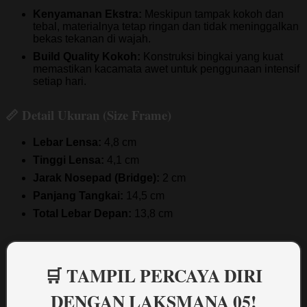
Kenyamanan Ekstra:
Meskipun tampak kokoh dan
tebal, materialnya tetap ringan dan tidak meninggalkan
bekas tekanan di wajah.
Build Quality Kokoh:
Konstruksi bingkai yang kuat
memastikan kacamata awet untuk penggunaan intensif
setiap hari.
📏 Detail Ukuran (Size Frame)
Lebar Lensa:
4,8 cm
Tinggi Lensa:
4,1 cm
Jarak Nosepad (Bridge):
2 cm
Panjang Tangkai:
14,5 cm
Total Lebar Depan:
13,8 cm
🛒 TAMPIL PERCAYA DIRI
DENGAN LAKSMANA 05!