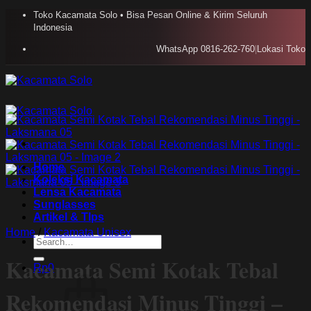
Skip
Toko Kacamata Solo • Bisa Pesan Online & Kirim Seluruh
to
Indonesia
content
WhatsApp 0816-262-760
|
Lokasi Toko
Home
Koleksi Kacamata
Lensa Kacamata
Sunglasses
Artikel & TIps
Home
/
Kacamata Unisex
Search
for:
Kacamata Semi Kotak Tebal
Rp
0
Rekomendasi Minus Tinggi –