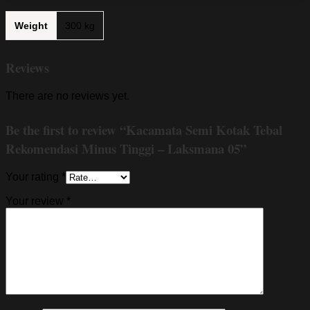
Weight
300 kg
Reviews
There are no reviews yet.
Be the first to review “Kacamata Semi Kotak Tebal
Rekomendasi Minus Tinggi – Laksmana 05”
Your rating
*
Your review
*