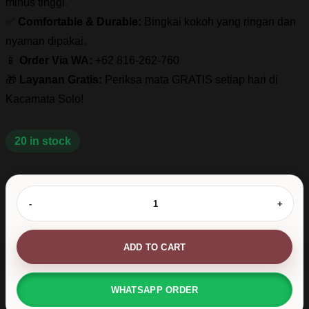
minus tinggi.
✅
Comfortable & Durable:
Bingkai kokoh yang ringan dan
nyaman dipakai.
📱
Order Via WA:
+62 816-262-760
🎁
Layanan Gratis:
Periksa mata GRATIS setiap hari di
Kacamata Solo!
20 in stock
Kacamata
Semi
Kotak
Tebal
Rekomendasi
ADD TO CART
Minus
Tinggi
-
WHATSAPP ORDER
Laksmana
05