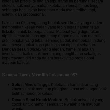
ketebalan presisi di bagian tepi, frame ini berfungsi secara
efektif untuk menyamarkan ketebalan lensa minus tinggi,
sehingga hasil akhir kacamata Anda tetap terlihat rapi,
estetik, dan proporsional.
Laksmana 05 mengusung bentuk semi kotak yang modern,
memberikan kesan wajah yang lebih tegas namun tetap
fleksibel untuk berbagai acara. Material yang digunakan
dipilih secara khusus agar tetap ringan meskipun memiliki
profil bingkai yang tebal, sehingga tidak membebani hidung
atau menyebabkan rasa pusing saat dipakai seharian.
Dengan desain
unisex
yang elegan, frame ini adalah
investasi terbaik untuk menunjang penglihatan sekaligus
kepercayaan diri Anda dalam beraktivitas profesional
maupun kasual.
Kenapa Harus Memilih Laksmana 05?
Solusi Minus Tinggi:
Ketebalan frame dirancang
khusus untuk menutup pinggiran lensa tebal agar tidak
terlihat menonjol keluar.
Desain Semi Kotak Modern:
Bentuk universal yang
cocok untuk hampir semua tipe wajah pria maupun
wanita.