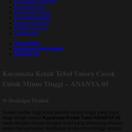
Kacamata Polarized
Kacamata Pria
Kacamata Unisex
Kacamata Wanita
Lensa Kacamata
Produk Lainnya
Sunglasses
Description
Additional information
Reviews (0)
Kacamata Kotak Tebal Unisex Cocok
Untuk Minus Tinggi – ANANYA 05
✨ Deskripsi Produk
Solusi cerdas bagi Anda pemilik minus tinggi yang ingin
tetap tampil modis!
Kacamata Kotak Tebal ANANYA 05
hadir dengan desain bingkai solid yang dirancang khusus
untuk menyamarkan ketebalan lensa minus tinggi secara