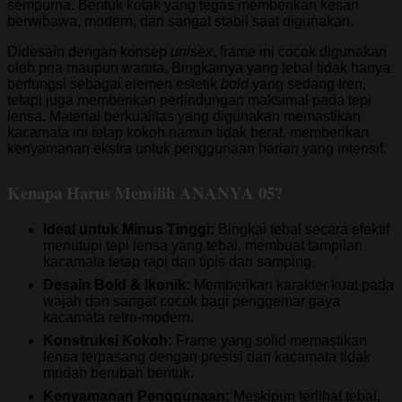
sempurna. Bentuk kotak yang tegas memberikan kesan
berwibawa, modern, dan sangat stabil saat digunakan.
Didesain dengan konsep
unisex
, frame ini cocok digunakan
oleh pria maupun wanita. Bingkainya yang tebal tidak hanya
berfungsi sebagai elemen estetik
bold
yang sedang tren,
tetapi juga memberikan perlindungan maksimal pada tepi
lensa. Material berkualitas yang digunakan memastikan
kacamata ini tetap kokoh namun tidak berat, memberikan
kenyamanan ekstra untuk penggunaan harian yang intensif.
Kenapa Harus Memilih ANANYA 05?
Ideal untuk Minus Tinggi:
Bingkai tebal secara efektif
menutupi tepi lensa yang tebal, membuat tampilan
kacamata tetap rapi dan tipis dari samping.
Desain Bold & Ikonik:
Memberikan karakter kuat pada
wajah dan sangat cocok bagi penggemar gaya
kacamata retro-modern.
Konstruksi Kokoh:
Frame yang solid memastikan
lensa terpasang dengan presisi dan kacamata tidak
mudah berubah bentuk.
Kenyamanan Penggunaan:
Meskipun terlihat tebal,