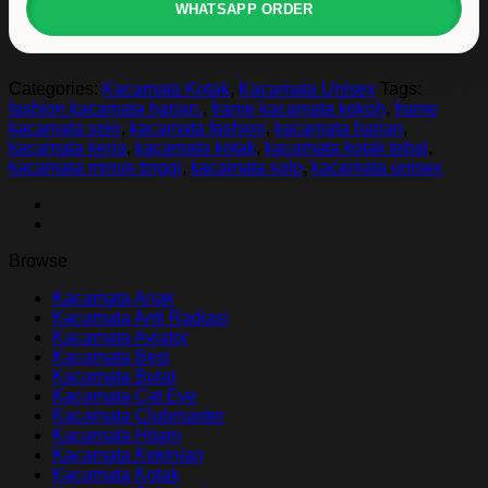
WHATSAPP ORDER
-
ANANYA
05
quantity
Categories:
Kacamata Kotak
,
Kacamata Unisex
Tags:
fashion kacamata harian.
,
frame kacamata kokoh
,
frame
kacamata solo
,
kacamata fashion
,
kacamata harian
,
kacamata kerja
,
kacamata kotak
,
kacamata kotak tebal
,
kacamata minus tinggi
,
kacamata solo
,
kacamata unisex
Browse
Kacamata Anak
Kacamata Anti Radiasi
Kacamata Aviator
Kacamata Besi
Kacamata Bulat
Kacamata Cat Eye
Kacamata Clubmaster
Kacamata Hitam
Kacamata Kekinian
Kacamata Kotak