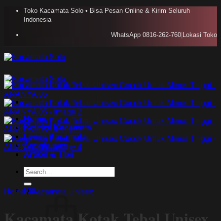
Skip
Toko Kacamata Solo • Bisa Pesan Online & Kirim Seluruh
to
Indonesia
content
WhatsApp 0816-262-760
|
Lokasi Toko
Home
Koleksi Kacamata
Lensa Kacamata
Sunglasses
Artikel & TIps
Search
for:
Rp
0
Home
/
Kacamata Unisex
Kacamata Kotak Tebal Unisex