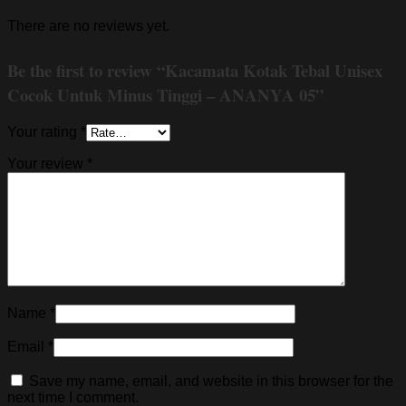
There are no reviews yet.
Be the first to review “Kacamata Kotak Tebal Unisex
Cocok Untuk Minus Tinggi – ANANYA 05”
Your rating
*
Your review
*
Name
*
Email
*
Save my name, email, and website in this browser for the
next time I comment.