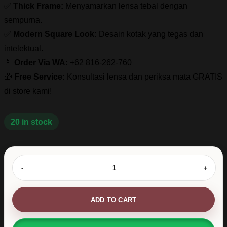
✅
Thick Frame:
Menyamarkan lensa tebal dengan
sempurna.
✅
Modern Square Look:
Desain kotak yang tegas dan
intelektual.
📱
Order Via WA:
+62 816-262-760
🎁
Free Service:
Konsultasi lensa dan periksa mata GRATIS
di store kami!
20 in stock
Kacamata
Kotak
Tebal
Unisex
Cocok
ADD TO CART
Untuk
Minus
Tinggi