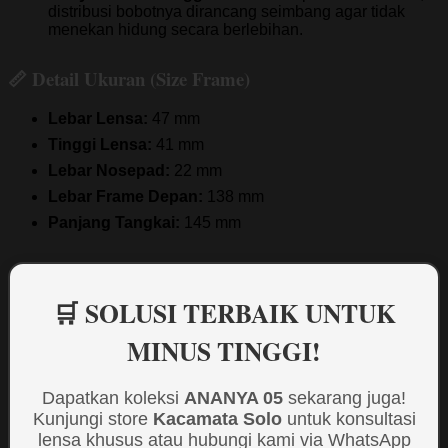
distribusi bobotnya dirancang seimbang agar tidak
menekan hidung secara berlebihan.
📏 Detail Ukuran (Size Frame)
Lebar Lensa:
47 mm
Tinggi Lensa:
41 mm
Lebar Nosepad:
22 mm
Lebar Frame Depan:
138 mm
Panjang Tangkai:
145 mm
🛒 SOLUSI TERBAIK UNTUK
MINUS TINGGI!
Dapatkan koleksi
ANANYA 05
sekarang juga!
Kunjungi store
Kacamata Solo
untuk konsultasi
lensa khusus atau hubungi kami via WhatsApp