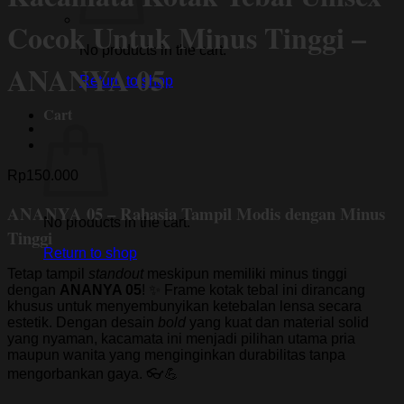
Cocok Untuk Minus Tinggi –
No products in the cart.
ANANYA 05
Return to shop
Cart
Rp
150.000
ANANYA 05 – Rahasia Tampil Modis dengan Minus
No products in the cart.
Tinggi
Return to shop
Tetap tampil
standout
meskipun memiliki minus tinggi
dengan
ANANYA 05
! ✨ Frame kotak tebal ini dirancang
khusus untuk menyembunyikan ketebalan lensa secara
estetik. Dengan desain
bold
yang kuat dan material solid
yang nyaman, kacamata ini menjadi pilihan utama pria
maupun wanita yang menginginkan durabilitas tanpa
mengorbankan gaya. 👓💪