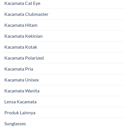
Kacamata Cat Eye
Kacamata Clubmaster
Kacamata Hitam
Kacamata Kekinian
Kacamata Kotak
Kacamata Polarized
Kacamata Pria
Kacamata Unisex
Kacamata Wanita
Lensa Kacamata
Produk Lainnya
Sunglasses