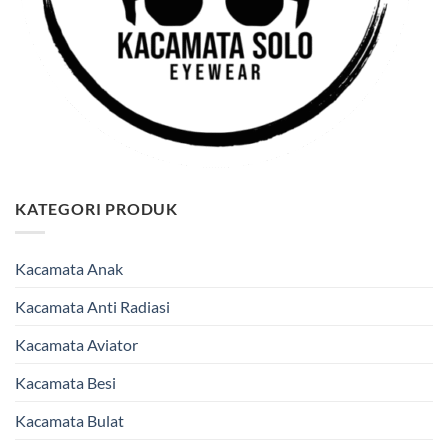
KATEGORI PRODUK
Kacamata Anak
Kacamata Anti Radiasi
Kacamata Aviator
Kacamata Besi
Kacamata Bulat