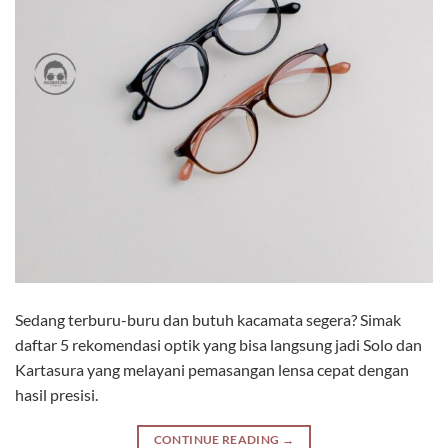
Sedang terburu-buru dan butuh kacamata segera? Simak
daftar 5 rekomendasi optik yang bisa langsung jadi Solo dan
Kartasura yang melayani pemasangan lensa cepat dengan
hasil presisi.
CONTINUE READING
→