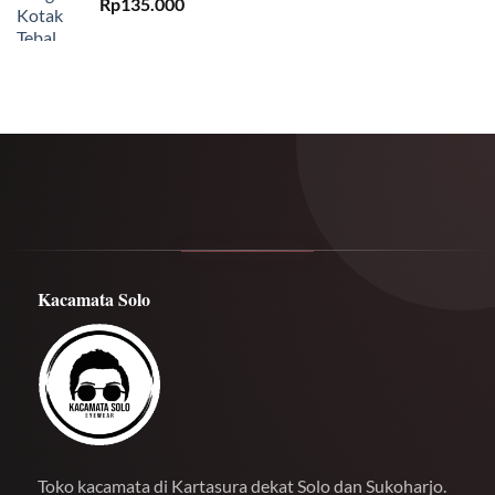
Rp
135.000
Kacamata Solo
Toko kacamata di Kartasura dekat Solo dan Sukoharjo.