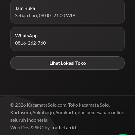
Jam Buka
Setiap hari, 08.00–21.00 WIB
WhatsApp
0816-262-760
Lihat Lokasi Toko
© 2026 KacamataSolo.com. Toko kacamata Solo,
Kartasura, Sukoharjo, Surakarta, dan pemesanan online
seluruh Indonesia.
Web Dev & SEO by
TrafficLab.id
.