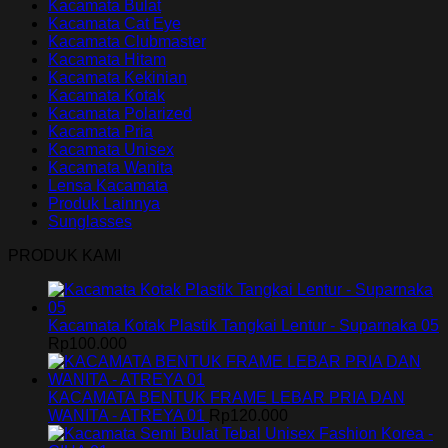
Kacamata Bulat
Kacamata Cat Eye
Kacamata Clubmaster
Kacamata Hitam
Kacamata Kekinian
Kacamata Kotak
Kacamata Polarized
Kacamata Pria
Kacamata Unisex
Kacamata Wanita
Lensa Kacamata
Produk Lainnya
Sunglasses
PRODUK KAMI
Kacamata Kotak Plastik Tangkai Lentur - Suparnaka 05
Rp
100.000
KACAMATA BENTUK FRAME LEBAR PRIA DAN
WANITA - ATREYA 01
Rp
120.000