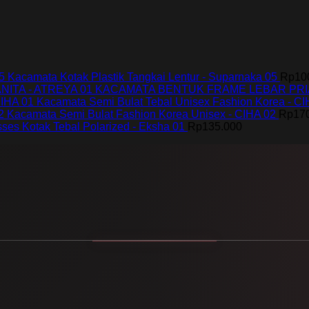
Kacamata Kotak Plastik Tangkai Lentur - Suparnaka 05
Rp
10
KACAMATA BENTUK FRAME LEBAR PRIA
Kacamata Semi Bulat Tebal Unisex Fashion Korea - CI
Kacamata Semi Bulat Fashion Korea Unisex - CIHA 02
Rp
17
ses Kotak Tebal Polarized - Eksha 01
Rp
135.000