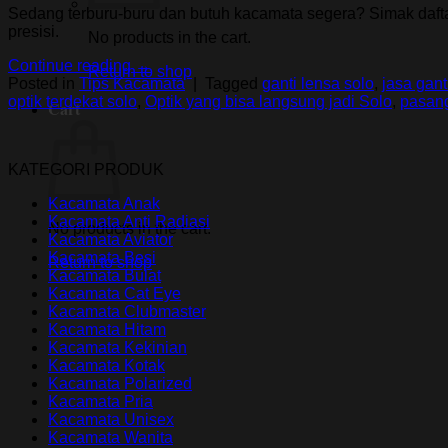
Sedang terburu-buru dan butuh kacamata segera? Simak dafta
presisi.
No products in the cart.
Continue reading
→
Return to shop
Posted in
Tips Kacamata
|
Tagged
ganti lensa solo
,
jasa gan
optik terdekat solo
,
Optik yang bisa langsung jadi Solo
,
pasang
Cart
KATEGORI PRODUK
Kacamata Anak
Kacamata Anti Radiasi
No products in the cart.
Kacamata Aviator
Kacamata Besi
Return to shop
Kacamata Bulat
Kacamata Cat Eye
Kacamata Clubmaster
Kacamata Hitam
Kacamata Kekinian
Kacamata Kotak
Kacamata Polarized
Kacamata Pria
Kacamata Unisex
Kacamata Wanita