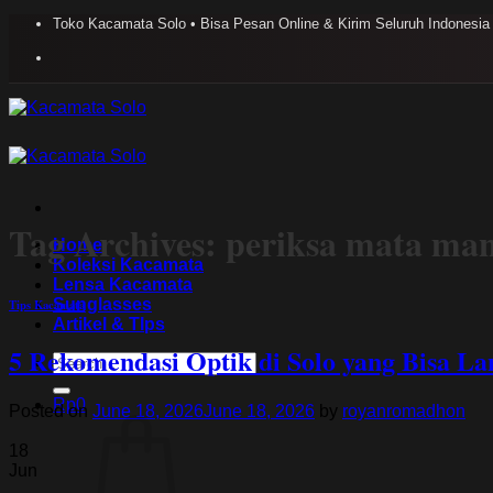
Skip
Toko Kacamata Solo • Bisa Pesan Online & Kirim Seluruh Indonesia
to
content
Tag Archives:
periksa mata man
Home
Koleksi Kacamata
Lensa Kacamata
Sunglasses
Tips Kacamata
Artikel & TIps
5 Rekomendasi Optik di Solo yang Bisa L
Search
for:
Rp
0
Posted on
June 18, 2026
June 18, 2026
by
royanromadhon
18
Jun