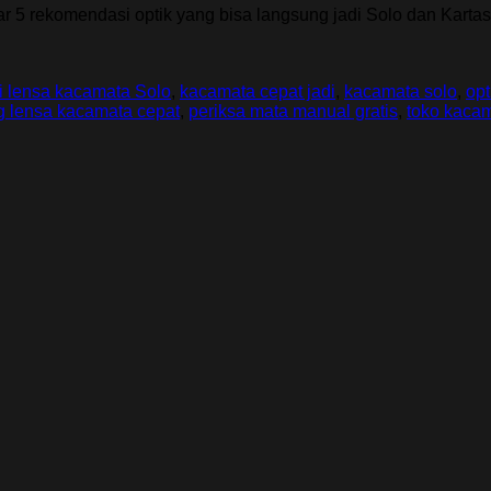
r 5 rekomendasi optik yang bisa langsung jadi Solo dan Kart
ti lensa kacamata Solo
,
kacamata cepat jadi
,
kacamata solo
,
opt
 lensa kacamata cepat
,
periksa mata manual gratis
,
toko kacam