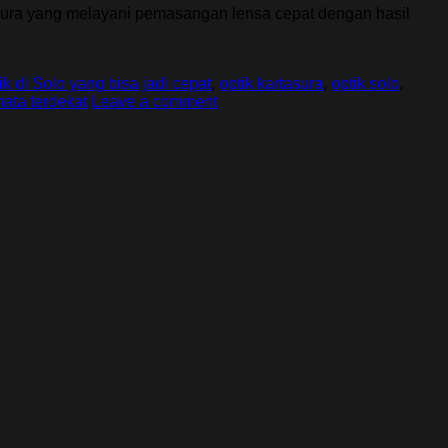
asura yang melayani pemasangan lensa cepat dengan hasil
ik di Solo yang bisa jadi cepat
,
optik kartasura
,
optik solo
,
ata terdekat
Leave a comment