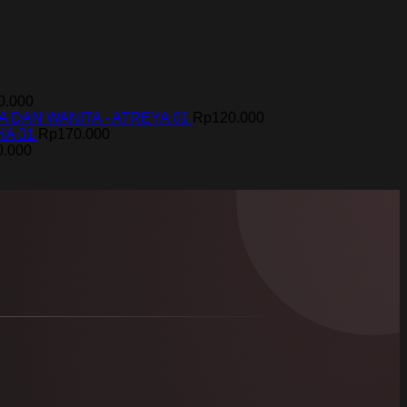
0.000
 DAN WANITA - ATREYA 01
Rp
120.000
HA 01
Rp
170.000
0.000