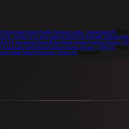
Kacamata Kotak Plastik Tangkai Lentur - Suparnaka 05
Rp
10
KACAMATA BENTUK FRAME LEBAR PRIA
Kacamata Semi Bulat Tebal Unisex Fashion Korea - CI
Kacamata Semi Bulat Fashion Korea Unisex - CIHA 02
Rp
17
ses Kotak Tebal Polarized - Eksha 01
Rp
135.000