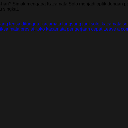
-hari? Simak mengapa Kacamata Solo menjadi optik dengan p
 singkat.
sang lensa ditunggu
,
kacamata langsung jadi solo
,
kacamata so
iksa mata presisi
,
toko kacamata pengerjaan cepat
Leave a co