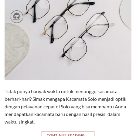
Tidak punya banyak waktu untuk menunggu kacamata
berhari-hari? Simak mengapa Kacamata Solo menjadi optik
dengan pelayanan cepat di Solo yang bisa membantu Anda
mendapatkan kacamata baru dengan hasil presisi dalam
waktu singkat.
CONTINUE READING
→