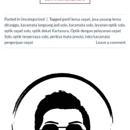
Posted in
Uncategorized
|
Tagged
ganti lensa cepat
,
jasa pasang lensa
ditunggu
,
kacamata langsung jadi solo
,
kacamata solo
,
layanan optik solo
,
optik cepat solo
,
optik dekat Kartasura
,
Optik dengan pelayanan cepat
Solo
,
optik terpercaya solo
,
periksa mata presisi
,
toko kacamata
pengerjaan cepat
Leave a comment