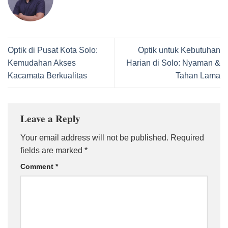
Optik di Pusat Kota Solo:
Optik untuk Kebutuhan
Kemudahan Akses
Harian di Solo: Nyaman &
Kacamata Berkualitas
Tahan Lama
Leave a Reply
Your email address will not be published.
Required
fields are marked
*
Comment
*