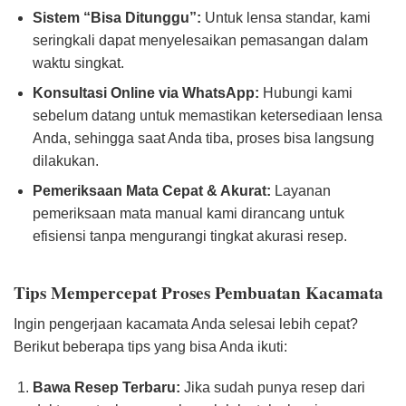
Sistem “Bisa Ditunggu”:
Untuk lensa standar, kami
seringkali dapat menyelesaikan pemasangan dalam
waktu singkat.
Konsultasi Online via WhatsApp:
Hubungi kami
sebelum datang untuk memastikan ketersediaan lensa
Anda, sehingga saat Anda tiba, proses bisa langsung
dilakukan.
Pemeriksaan Mata Cepat & Akurat:
Layanan
pemeriksaan mata manual kami dirancang untuk
efisiensi tanpa mengurangi tingkat akurasi resep.
Tips Mempercepat Proses Pembuatan Kacamata
Ingin pengerjaan kacamata Anda selesai lebih cepat?
Berikut beberapa tips yang bisa Anda ikuti:
Bawa Resep Terbaru:
Jika sudah punya resep dari