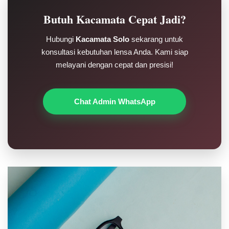
Butuh Kacamata Cepat Jadi?
Hubungi
Kacamata Solo
sekarang untuk
konsultasi kebutuhan lensa Anda. Kami siap
melayani dengan cepat dan presisi!
Chat Admin WhatsApp