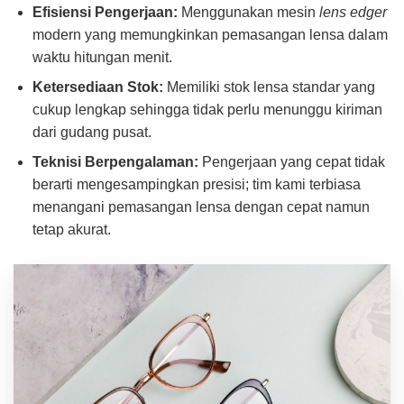
Efisiensi Pengerjaan:
Menggunakan mesin
lens edger
modern yang memungkinkan pemasangan lensa dalam
waktu hitungan menit.
Ketersediaan Stok:
Memiliki stok lensa standar yang
cukup lengkap sehingga tidak perlu menunggu kiriman
dari gudang pusat.
Teknisi Berpengalaman:
Pengerjaan yang cepat tidak
berarti mengesampingkan presisi; tim kami terbiasa
menangani pemasangan lensa dengan cepat namun
tetap akurat.