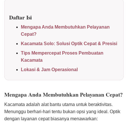
Daftar Isi
Mengapa Anda Membutuhkan Pelayanan
Cepat?
Kacamata Solo: Solusi Optik Cepat & Presisi
Tips Mempercepat Proses Pembuatan
Kacamata
Lokasi & Jam Operasional
Mengapa Anda Membutuhkan Pelayanan Cepat?
Kacamata adalah alat bantu utama untuk beraktivitas.
Menunggu berhari-hari tentu bukan opsi yang ideal. Optik
dengan layanan cepat biasanya menawarkan: